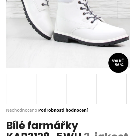
a
j
í
t
?
890 KČ
–56 %
HLEDAT
D
o
p
Průměrné
Neohodnoceno
Podrobnosti hodnocení
hodnocení
o
Bílé farmářky
produktu
r
je
u
0,0