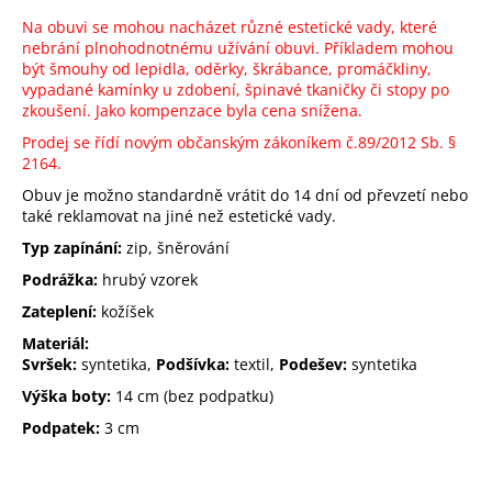
Na obuvi se mohou nacházet různé estetické vady, které
nebrání plnohodnotnému užívání obuvi. Příkladem mohou
být šmouhy od lepidla, oděrky, škrábance, promáčkliny,
vypadané kamínky u zdobení, špinavé tkaničky či stopy po
zkoušení. Jako kompenzace byla cena snížena.
Prodej se řídí novým občanským zákoníkem č.89/2012 Sb.
§
2164.
Obuv je možno standardně vrátit do 14 dní od převzetí nebo
také reklamovat na jiné než estetické vady.
Typ zapínání:
zip, šněrování
Podrážka:
hrubý vzorek
Zateplení:
kožíšek
Materiál:
Svršek:
syntetika,
Podšívka:
textil,
Podešev:
syntetika
Výška boty:
14 cm (bez podpatku)
Podpatek:
3 cm