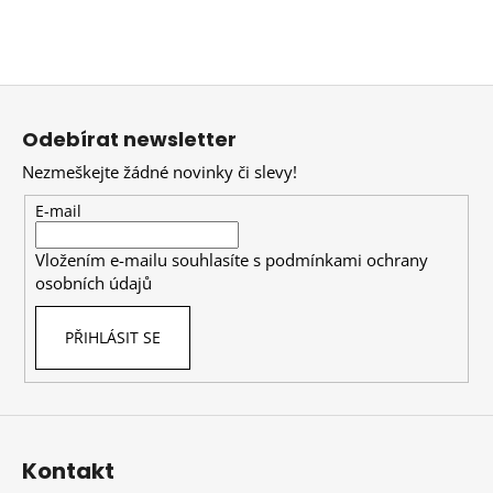
Z
á
Odebírat newsletter
p
Nezmeškejte žádné novinky či slevy!
a
t
E-mail
í
Vložením e-mailu souhlasíte s
podmínkami ochrany
osobních údajů
PŘIHLÁSIT SE
Kontakt