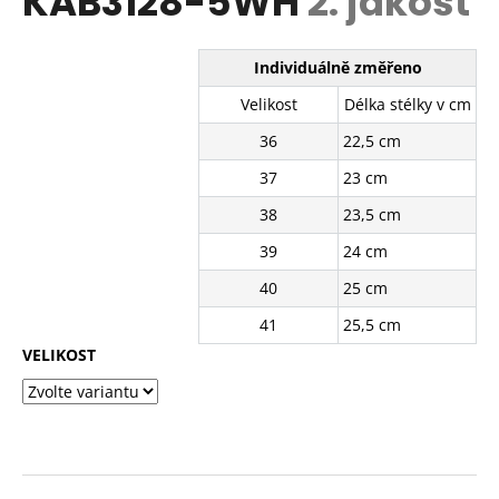
KAB3128-5WH
2. jakost
č
z
u
5
j
hvězdiček.
Individuálně změřeno
e
m
Velikost
Délka stélky v cm
e
36
22,5 cm
37
23 cm
BÍLÉ
TENISKY
38
23,5 cm
KABPC19WH
2.
39
24 cm
JAKOST
40
25 cm
228
Kč
41
25,5 cm
Původně:
610
VELIKOST
Kč