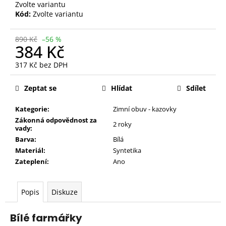
Zvolte variantu
Kód:
Zvolte variantu
890 Kč
–56 %
384 Kč
317 Kč bez DPH
Měrná
cena:
Zeptat se
Hlídat
Sdílet
Kategorie:
Zimní obuv - kazovky
Zákonná odpovědnost za
2 roky
vady:
Barva:
Bílá
Materiál:
Syntetika
Zateplení:
Ano
Popis
Diskuze
Bílé farmářky