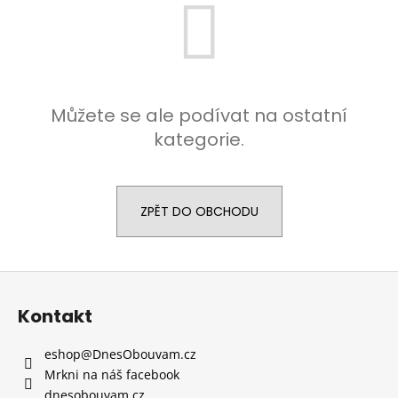
a
j
í
t
?
Můžete se ale podívat na ostatní
kategorie.
HLEDAT
ZPĚT DO OBCHODU
Z
D
á
o
Kontakt
p
p
o
a
eshop
@
DnesObouvam.cz
r
t
Mrkni na náš facebook
u
í
dnesobouvam.cz