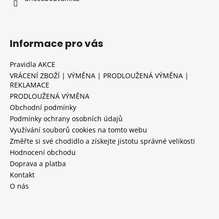
č
u
j
e
Informace pro vás
m
e
Pravidla AKCE
VRÁCENÍ ZBOŽÍ | VÝMĚNA | PRODLOUŽENÁ VÝMĚNA |
TŘÍBAREVNÁ
REKLAMACE
VONNÁ
PRODLOUŽENÁ VÝMĚNA
SVÍČKA
Obchodní podmínky
VE
SKLE
Podmínky ochrany osobních údajů
-
Využívání souborů cookies na tomto webu
VANILLA
Změřte si své chodidlo a získejte jistotu správné velikosti
CUPCAKE
DOBA
Hodnocení obchodu
HOŘENÍ:
Doprava a platba
32
Kontakt
H
O nás
95
Kč