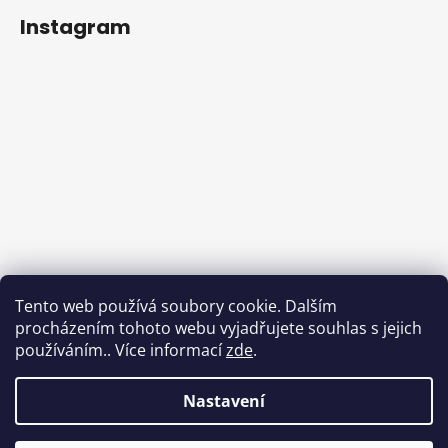
Instagram
Sledovat na Instagramu
Tento web používá soubory cookie. Dalším
procházením tohoto webu vyjadřujete souhlas s jejich
Facebook
používáním.. Více informací
zde
.
Nastavení
Vytvořil Shoptet