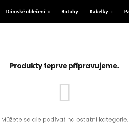
Dámské oblečení
Batohy
Kabelky
P
Co potřebujete najít?
HLEDAT
Produkty teprve připravujeme.
Doporučujeme
Můžete se ale podívat na ostatní kategorie.
TŘÍBAREVNÁ VONNÁ SVÍČKA VE SKLE -
LAZELL CHERRY