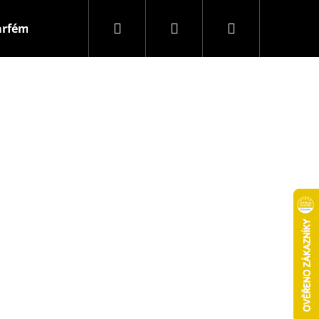
Hledat
Přihlášení
Nákupní
arfémy
Svíčky
košík
 FLOWER
INSPIROVÁNÍ