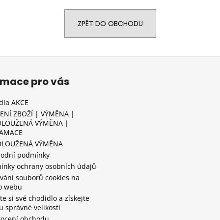
CINNAMON/ORANGE
DOBA HOŘENÍ: 32
VŮNÍ: TOM FORD
H
140 Kč
95 Kč
Původně:
159 K
ZPĚT DO OBCHODU
rmace pro vás
idla AKCE
ENÍ ZBOŽÍ | VÝMĚNA |
LOUŽENÁ VÝMĚNA |
LAMACE
DLOUŽENÁ VÝMĚNA
odní podmínky
ínky ochrany osobních údajů
vání souborů cookies na
o webu
e si své chodidlo a získejte
tu správné velikosti
ocení obchodu