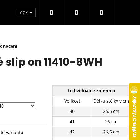
Hledat
Přihlášení
Nákupní
arfémy
Svíčky
CZK
košík
odnocení
é slip on 11410-8WH
Individuálně změřeno
Velikost
Délka stélky v cm
40
25,5 cm
41
26 cm
42
26,5 cm
lte variantu
TENISKY 11201-8WH