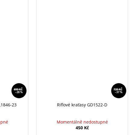
690 KČ
720 KČ
–28 %
–37 %
L1846-23
Riflové kraťasy GD1522-D
upné
Momentálně nedostupné
450 Kč