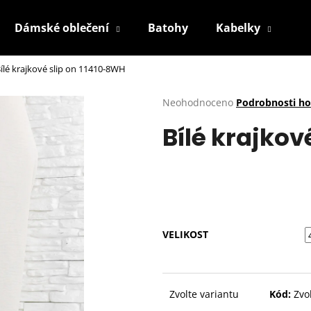
Dámské oblečení
Batohy
Kabelky
P
ílé krajkové slip on 11410-8WH
Co potřebujete najít?
Průměrné
Neohodnoceno
Podrobnosti h
hodnocení
Bílé krajkov
produktu
HLEDAT
je
0,0
z
5
Doporučujeme
hvězdiček.
VELIKOST
Zvolte variantu
Kód:
Zvo
BÍLÉ KRAJKOVÉ PLÁTĚNKY SJ2637-2WH
BÍLÉ KRAJKOVÉ 