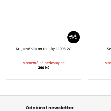
490 KČ
–20 %
Krajkové slip on tenisky 11098-2G
Še
Momentálně nedostupné
Mom
390 Kč
Z
á
Odebírat newsletter