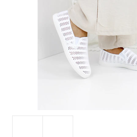
228 Kč
Původně:
610 Kč