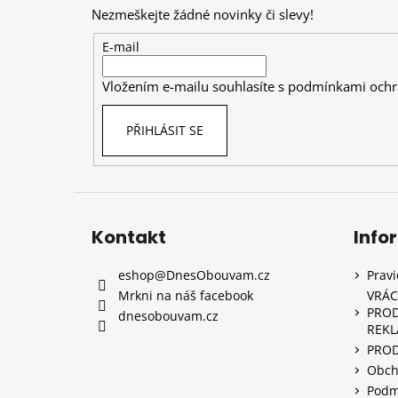
p
Nezmeškejte žádné novinky či slevy!
a
t
E-mail
í
Vložením e-mailu souhlasíte s
podmínkami ochr
PŘIHLÁSIT SE
Kontakt
Info
eshop
@
DnesObouvam.cz
Prav
Mrkni na náš facebook
VRÁC
PROD
dnesobouvam.cz
REK
PRO
Obch
Podm