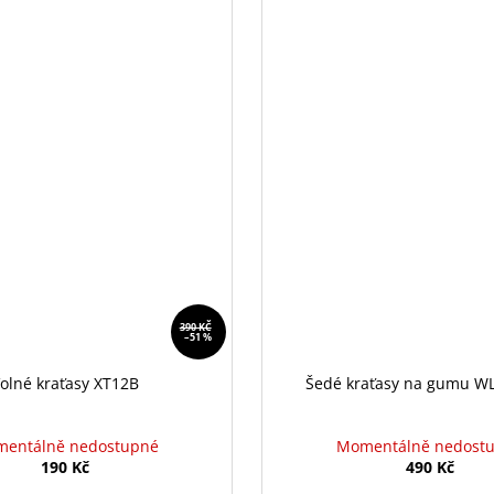
390 KČ
–51 %
olné kraťasy XT12B
Šedé kraťasy na gumu W
entálně nedostupné
Momentálně nedost
190 Kč
490 Kč