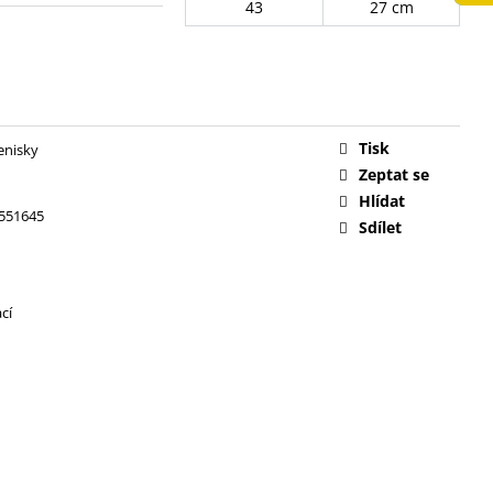
43
27 cm
č
Tisk
tenisky
Zeptat se
Hlídat
551645
Sdílet
cí