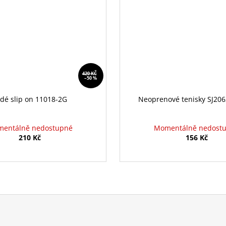
420 KČ
–50 %
dé slip on 11018-2G
Neoprenové tenisky SJ206
entálně nedostupné
Momentálně nedost
210 Kč
156 Kč