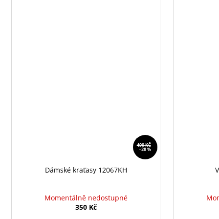
490 KČ
–28 %
Dámské kraťasy 12067KH
V
Momentálně nedostupné
Mom
350 Kč