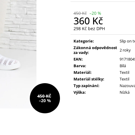
390 Kč
390 Kč
Původně:
490 Kč
Původně:
490 K
450 Kč
–20 %
360 Kč
298 Kč bez DPH
Měrná
cena:
Kategorie:
Slip on 
Zákonná odpovědnost
2 roky
za vady:
EAN:
9171804
Barva:
Bílá
Materiál:
Textil
Materiál stélky:
Textil
Typ zapínání:
Nazouva
Výška:
Nízká
450 KČ
–20 %