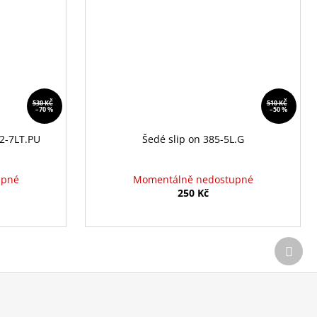
530 KČ
510 KČ
–70 %
–50 %
2-7LT.PU
Šedé slip on 385-5L.G
upné
Momentálně nedostupné
250 Kč
Další
prod