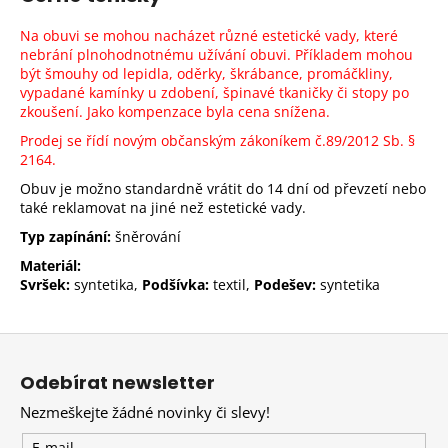
Na obuvi se mohou nacházet různé estetické vady, které
nebrání plnohodnotnému užívání obuvi. Příkladem mohou
být šmouhy od lepidla, oděrky, škrábance, promáčkliny,
vypadané kamínky u zdobení, špinavé tkaničky či stopy po
zkoušení. Jako kompenzace byla cena snížena.
Prodej se řídí novým občanským zákoníkem č.89/2012 Sb.
§
2164.
Obuv je možno standardně vrátit do 14 dní od převzetí nebo
také reklamovat na jiné než estetické vady.
Typ zapínání:
šněrování
Materiál:
Svršek:
syntetika,
Podšívka:
textil,
Podešev:
syntetika
Z
á
Odebírat newsletter
p
Nezmeškejte žádné novinky či slevy!
a
E-mail