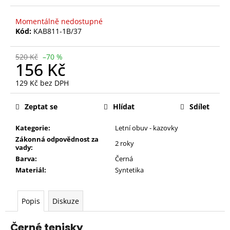
Momentálně nedostupné
Kód:
KAB811-1B/37
520 Kč
–70 %
156 Kč
129 Kč bez DPH
Měrná
cena:
Zeptat se
Hlídat
Sdílet
Kategorie:
Letní obuv - kazovky
Zákonná odpovědnost za
2 roky
vady:
Barva:
Černá
Materiál:
Syntetika
Popis
Diskuze
Černé tenisky