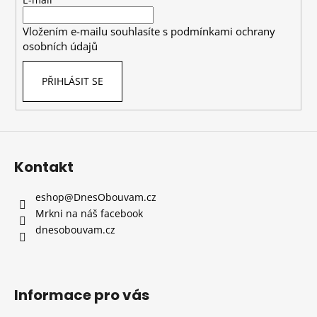
t
í
Vložením e-mailu souhlasíte s
podmínkami ochrany
osobních údajů
PŘIHLÁSIT SE
Kontakt
eshop
@
DnesObouvam.cz
Mrkni na náš facebook
dnesobouvam.cz
Informace pro vás