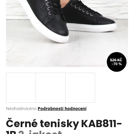
a
j
í
t
?
520 KČ
–70 %
HLEDAT
D
o
p
Průměrné
Neohodnoceno
Podrobnosti hodnocení
hodnocení
o
Černé tenisky KAB811-
produktu
r
je
u
0,0