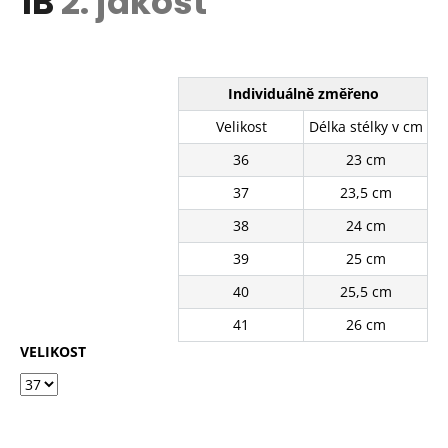
1B
2. jakost
č
z
u
5
j
hvězdiček.
e
m
Individuálně změřeno
e
Velikost
Délka stélky v cm
36
23 cm
BÍLÉ
KRAJKOVÉ
37
23,5 cm
PLÁTĚNKY
SJ2637-
38
24 cm
2WH
39
25 cm
390
Kč
40
25,5 cm
Původně:
490
41
26 cm
Kč
VELIKOST