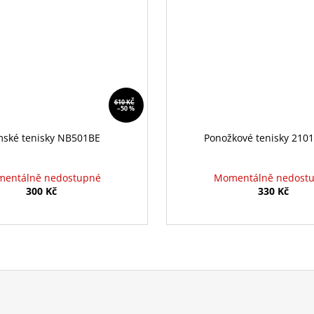
610 KČ
–50 %
ské tenisky NB501BE
Ponožkové tenisky 2101
entálně nedostupné
Momentálně nedost
300 Kč
330 Kč