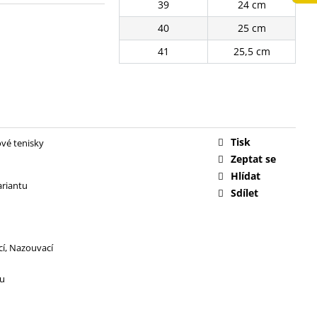
39
24 cm
č
40
25 cm
41
25,5 cm
Tisk
vé tenisky
Zeptat se
Hlídat
ariantu
Sdílet
cí
,
Nazouvací
ru