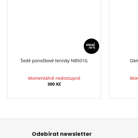
610 KČ
–50 %
Šedé ponožkové tenisky NB501G
Dám
Momentálně nedostupné
Mom
300 Kč
Z
á
Odebírat newsletter