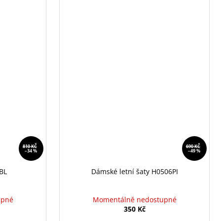
810 KČ
690 KČ
–34 %
–49 %
5BL
Dámské letní šaty H0506PI
upné
Momentálně nedostupné
350 Kč