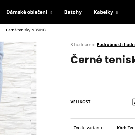
Dámské oblečení
Batohy
Kabelky
P
Černé tenisky NB501B
Co potřebujete najít?
Průměrné
3 hodnocení
Podrobnosti hodn
hodnocení
Černé tenis
produktu
HLEDAT
je
4,3
z
5
Doporučujeme
hvězdiček.
VELIKOST
Zvolte variantu
Kód:
Zvo
BÍLÉ TENISKY KABPC19WH
2. JAKOST
BÉŽOVÉ KRAJKOV