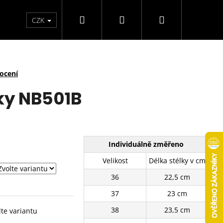
Hledat
Přihlášení
Nákupní
arfémy
Svíčky
CZK
košík
ocení
ky NB501B
Individuálně změřeno
Velikost
Délka stélky v cm
36
22,5 cm
37
23 cm
38
23,5 cm
lte variantu
É TENISKY SJ2637-3BE