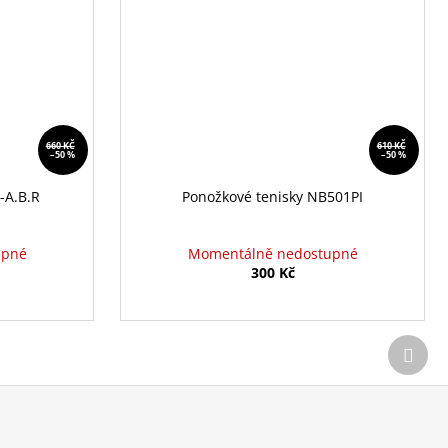
660 KČ
610 KČ
–50 %
–50 %
-A.B.R
Ponožkové tenisky NB501PI
upné
Momentálně nedostupné
300 Kč
Další
prod