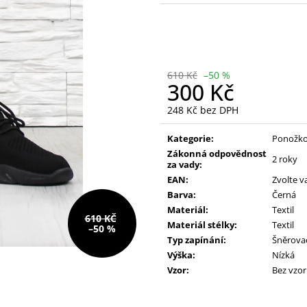
228 Kč
390 Kč
Původně:
610 Kč
Původně:
490 K
610 Kč
–50 %
300 Kč
248 Kč bez DPH
Měrná
cena:
Kategorie:
Ponožko
Zákonná odpovědnost
2 roky
za vady:
EAN:
Zvolte v
Barva:
Černá
Materiál:
Textil
610 KČ
Materiál stélky:
Textil
–50 %
Typ zapínání:
Šněrova
Výška:
Nízká
Vzor:
Bez vzo