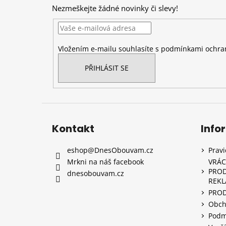
p
Nezmeškejte žádné novinky či slevy!
a
t
í
Vložením e-mailu souhlasíte s
podmínkami ochran
PŘIHLÁSIT SE
Kontakt
Info
eshop
@
DnesObouvam.cz
Prav
Mrkni na náš facebook
VRÁC
PROD
dnesobouvam.cz
REK
PRO
Obch
Podm