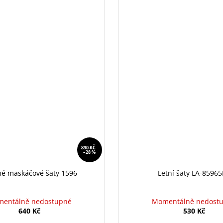
890 KČ
–28 %
é maskáčové šaty 1596
Letní šaty LA-8596
entálně nedostupné
Momentálně nedost
640 Kč
530 Kč