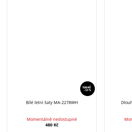
720 KČ
–33 %
Bílé letní šaty MA-2278WH
Dlouh
Momentálně nedostupné
Mom
480 Kč