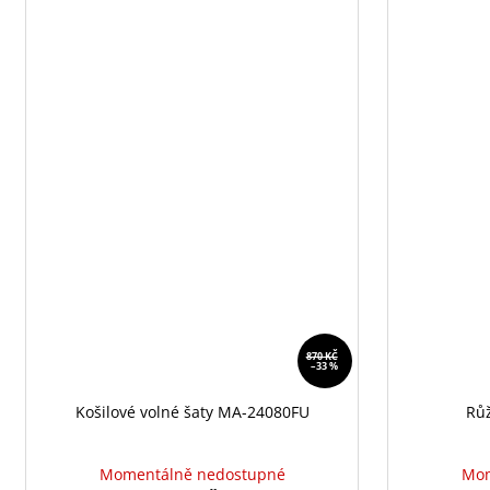
870 KČ
–33 %
Košilové volné šaty MA-24080FU
Růž
Momentálně nedostupné
Mom