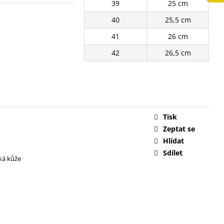
39
25 cm
č
40
25,5 cm
41
26 cm
42
26,5 cm
Tisk
Zeptat se
Hlídat
Sdílet
ká kůže