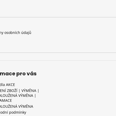
y osobních údajů
rmace pro vás
idla AKCE
ENÍ ZBOŽÍ | VÝMĚNA |
LOUŽENÁ VÝMĚNA |
LAMACE
DLOUŽENÁ VÝMĚNA
odní podmínky