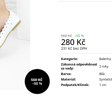
228 Kč
390 Kč
Původně:
610 Kč
Původně:
490 K
560 Kč
–50 %
280 Kč
231 Kč bez DPH
Měrná
cena:
Kategorie:
Baleríny
Zákonná odpovědnost
2 roky
za vady:
Barva:
Bílá
Materiál:
Syntetic
560 KČ
–50 %
Podpatek/Klínek:
1 cm