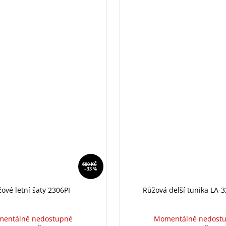
600 KČ
–33 %
ové letní šaty 2306PI
Růžová delší tunika LA-3
entálně nedostupné
Momentálně nedost