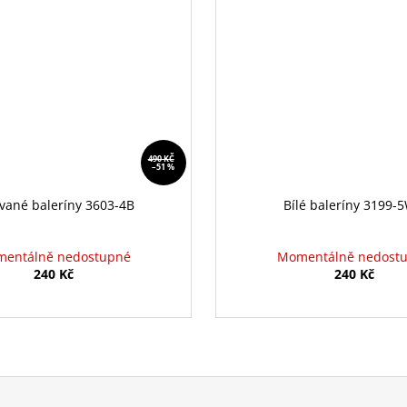
490 KČ
–51 %
vané baleríny 3603-4B
Bílé baleríny 3199-
entálně nedostupné
Momentálně nedost
240 Kč
240 Kč