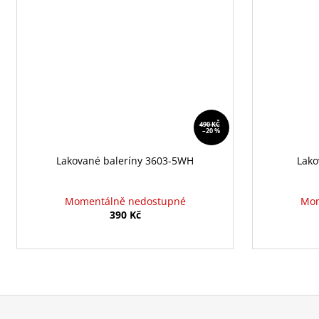
490 KČ
–20 %
Lakované baleríny 3603-5WH
Lako
Momentálně nedostupné
Mom
390 Kč
Z