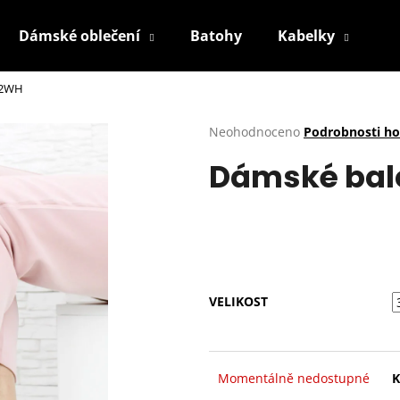
Dámské oblečení
Batohy
Kabelky
P
-2WH
Co potřebujete najít?
Průměrné
Neohodnoceno
Podrobnosti h
hodnocení
Dámské bal
produktu
HLEDAT
je
0,0
z
5
Doporučujeme
hvězdiček.
VELIKOST
Momentálně nedostupné
K
BÍLÉ TENISKY KABPC19WH
2. JAKOST
BÉŽOVÉ KRAJKOV