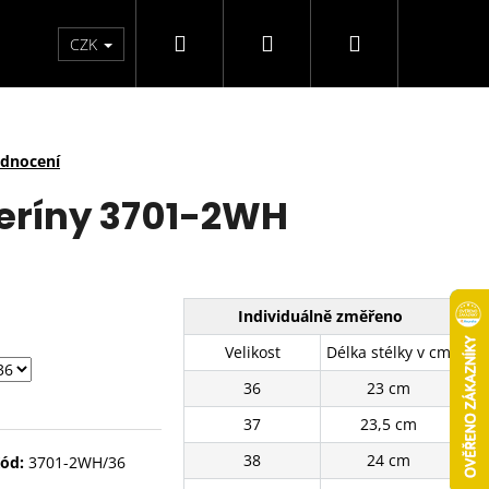
Hledat
Přihlášení
Nákupní
arfémy
Svíčky
CZK
košík
odnocení
eríny 3701-2WH
Individuálně změřeno
Velikost
Délka stélky v cm
36
23 cm
37
23,5 cm
38
24 cm
ód:
3701-2WH/36
É TENISKY SJ2637-3BE