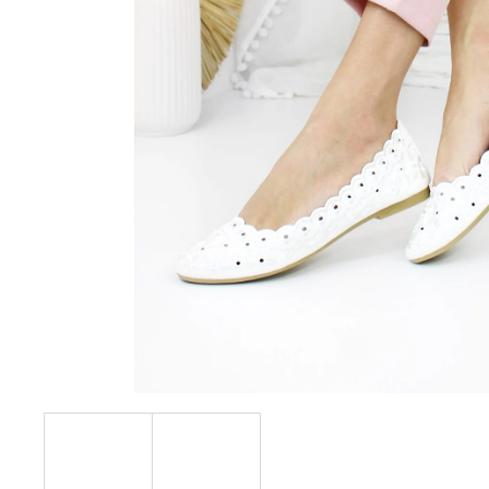
390 Kč
Původně:
490 Kč