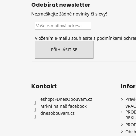
á
Odebírat newsletter
p
Nezmeškejte žádné novinky či slevy!
a
t
í
Vložením e-mailu souhlasíte s
podmínkami ochran
PŘIHLÁSIT SE
Kontakt
Info
eshop
@
DnesObouvam.cz
Prav
Mrkni na náš facebook
VRÁC
PROD
dnesobouvam.cz
REK
PRO
Obch