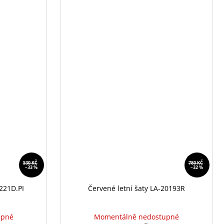
530 KČ
780 KČ
–33 %
–32 %
221D.PI
Červené letní šaty LA-20193R
upné
Momentálně nedostupné