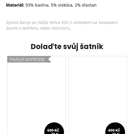
Materiál:
93% bavlna, 5% viskóza, 2% elastan
Sytost barvy se může lehce lišit s ohledem na nastavení
barev v telefonu nebo monitoru.
Dolaďte svůj šatník
FINÁLNÍ DOPRODEJ
690 KČ
690 KČ