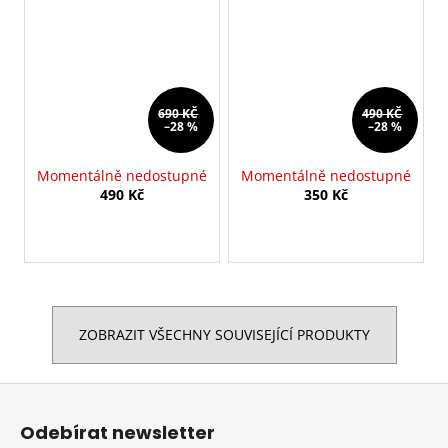
690 KČ
490 KČ
–28 %
–28 %
Momentálně nedostupné
Momentálně nedostupné
490 Kč
350 Kč
ZOBRAZIT VŠECHNY SOUVISEJÍCÍ PRODUKTY
Z
á
Odebírat newsletter
p