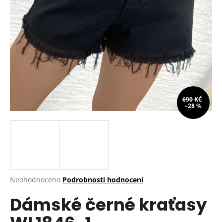
a
j
í
t
?
690 KČ
–28 %
HLEDAT
D
o
p
Průměrné
Neohodnoceno
Podrobnosti hodnocení
hodnocení
o
Dámské černé kraťasy
produktu
r
je
u
0,0