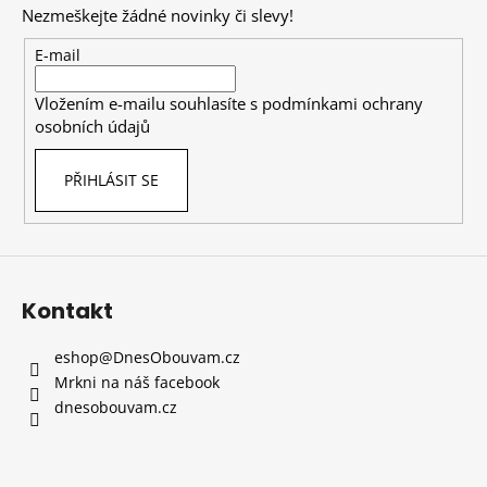
Nezmeškejte žádné novinky či slevy!
a
t
E-mail
í
Vložením e-mailu souhlasíte s
podmínkami ochrany
osobních údajů
PŘIHLÁSIT SE
Kontakt
eshop
@
DnesObouvam.cz
Mrkni na náš facebook
dnesobouvam.cz