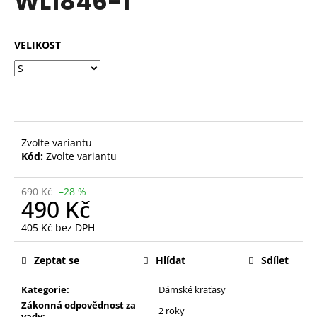
WL1846-1
č
z
u
5
j
hvězdiček.
VELIKOST
e
m
e
PANTOFLE
FG-
Zvolte variantu
856-
Kód:
Zvolte variantu
03BE
310
Kč
690 Kč
–28 %
Původně:
490 Kč
630
Kč
405 Kč bez DPH
Měrná
cena:
Zeptat se
Hlídat
Sdílet
Kategorie:
Dámské kraťasy
Zákonná odpovědnost za
2 roky
vady: