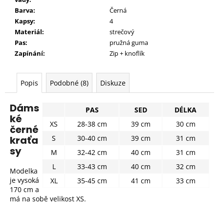
Barva:
Černá
Kapsy:
4
Materiál:
strečový
Pas:
pružná guma
Zapínání:
Zip + knoflík
Popis
Podobné (8)
Diskuze
Dáms
PAS
SED
DÉLKA
ké
XS
28-38 cm
39 cm
30 cm
černé
kraťa
S
30-40 cm
39 cm
31 cm
sy
M
32-42 cm
40 cm
31 cm
L
33-43 cm
40 cm
32 cm
Modelka
je vysoká
XL
35-45 cm
41 cm
33 cm
170 cm a
má na sobě velikost XS.