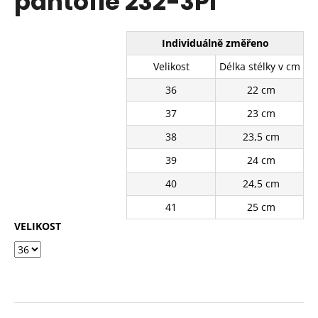
pantofle 232-3PI
č
z
u
5
j
hvězdiček.
Individuálně změřeno
e
m
Velikost
Délka stélky v cm
e
36
22 cm
37
23 cm
BÍLÉ
KRAJKOVÉ
38
23,5 cm
PLÁTĚNKY
SJ2637-
39
24 cm
2WH
40
24,5 cm
390
Kč
41
25 cm
Původně:
490
VELIKOST
Kč