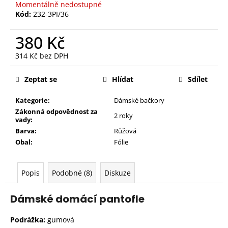
Momentálně nedostupné
Kód:
232-3PI/36
380 Kč
314 Kč bez DPH
Měrná
cena:
Zeptat se
Hlídat
Sdílet
Kategorie:
Dámské bačkory
Zákonná odpovědnost za
2 roky
vady:
Barva:
Růžová
Obal:
Fólie
Popis
Podobné (8)
Diskuze
Dámské domácí pantofle
Podrážka:
gumová