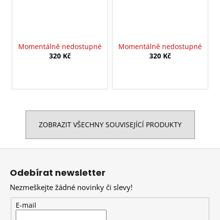
Momentálně nedostupné
Momentálně nedostupné
320 Kč
320 Kč
ZOBRAZIT VŠECHNY SOUVISEJÍCÍ PRODUKTY
Z
á
Odebírat newsletter
p
Nezmeškejte žádné novinky či slevy!
a
t
E-mail
í