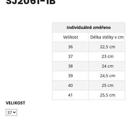
SJ2061-1B
č
z
u
5
j
hvězdiček.
e
m
Individuálně změřeno
e
Velikost
Délka stélky v cm
36
22,5 cm
BÉŽOVÉ
KRAJKOVÉ
37
23 cm
TENISKY
SJ2637-
38
24 cm
3BE
39
24,5 cm
390
Kč
40
25 cm
Původně:
490
41
25,5 cm
Kč
VELIKOST