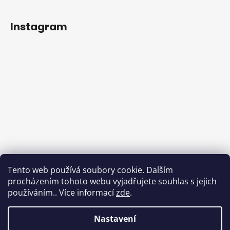
Instagram
Sledovat na Instagramu
Tento web používá soubory cookie. Dalším
procházením tohoto webu vyjadřujete souhlas s jejich
Facebook
používáním.. Více informací
zde
.
Nastavení