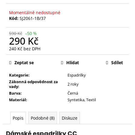
Momentálně nedostupné
Kód:
SJ2061-1B/37
590 Kč
–50 %
290 Kč
240 Kč bez DPH
Měrná
cena:
Zeptat se
Hlídat
Sdílet
Kategorie:
Espadrilky
Zákonná odpovědnost za
2 roky
vady:
Barva:
Černá
Materiál:
Syntetika
,
Textil
Popis
Podobné (8)
Diskuze
Dámské espadrilky CC