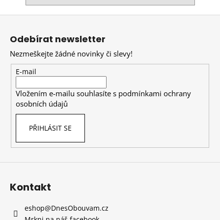
Z
á
Odebírat newsletter
p
Nezmeškejte žádné novinky či slevy!
a
t
E-mail
í
Vložením e-mailu souhlasíte s
podmínkami ochrany
osobních údajů
PŘIHLÁSIT SE
Kontakt
eshop
@
DnesObouvam.cz
Mrkni na náš facebook