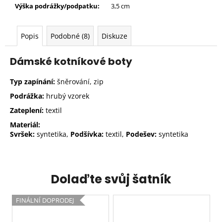
Výška podrážky/podpatku:
3,5 cm
Popis
Podobné (8)
Diskuze
Dámské kotníkové boty
Typ zapínání:
šněrování, zip
Podrážka:
hrubý vzorek
Zateplení:
textil
Materiál:
Svršek:
syntetika,
Podšívka:
textil,
Podešev:
syntetika
Dolaďte svůj šatník
FINÁLNÍ DOPRODEJ