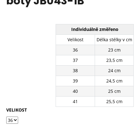
boty JB043-1B
č
z
u
5
j
hvězdiček.
e
m
Individuálně změřeno
e
Velikost
Délka stélky v cm
36
23 cm
BÉŽOVÉ
KRAJKOVÉ
37
23,5 cm
TENISKY
SJ2637-
38
24 cm
3BE
39
24,5 cm
390
Kč
40
25 cm
Původně:
490
41
25,5 cm
Kč
VELIKOST