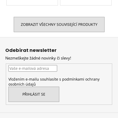
ZOBRAZIT VŠECHNY SOUVISEJÍCÍ PRODUKTY
Z
á
Odebírat newsletter
p
Nezmeškejte žádné novinky či slevy!
a
t
í
Vložením e-mailu souhlasíte s
podmínkami ochrany
osobních údajů
PŘIHLÁSIT SE