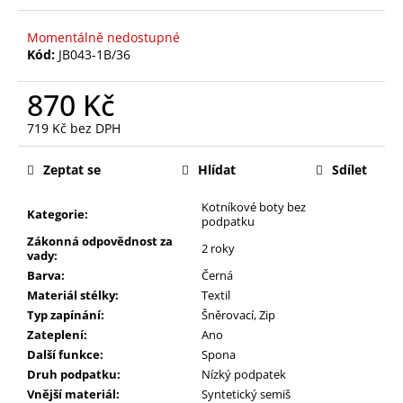
Momentálně nedostupné
Kód:
JB043-1B/36
870 Kč
719 Kč bez DPH
Měrná
cena:
Zeptat se
Hlídat
Sdílet
Kotníkové boty bez
Kategorie:
podpatku
Zákonná odpovědnost za
2 roky
vady:
Barva:
Černá
Materiál stélky:
Textil
Typ zapínání:
Šněrovací
,
Zip
Zateplení:
Ano
Další funkce:
Spona
Druh podpatku:
Nízký podpatek
Vnější materiál:
Syntetický semiš