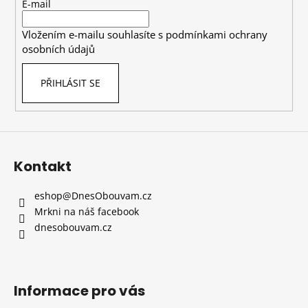
t
E-mail
í
Vložením e-mailu souhlasíte s
podmínkami ochrany
osobních údajů
PŘIHLÁSIT SE
Kontakt
eshop
@
DnesObouvam.cz
Mrkni na náš facebook
dnesobouvam.cz
Informace pro vás