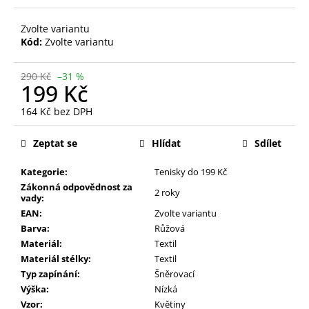
Zvolte variantu
Kód:
Zvolte variantu
290 Kč
–31 %
199 Kč
164 Kč bez DPH
Měrná
cena:
Zeptat se
Hlídat
Sdílet
Kategorie:
Tenisky do 199 Kč
Zákonná odpovědnost za
2 roky
vady:
EAN:
Zvolte variantu
Barva:
Růžová
Materiál:
Textil
Materiál stélky:
Textil
Typ zapínání:
Šněrovací
Výška:
Nízká
Vzor:
Květiny