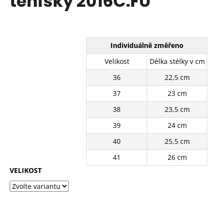
tenisky 2016C.FU
č
z
u
5
j
hvězdiček.
e
m
Individuálně změřeno
e
Velikost
Délka stélky v cm
36
22,5 cm
PANTOFLE
FG-
37
23 cm
856-
03BE
38
23,5 cm
310
39
24 cm
Kč
Původně:
40
25,5 cm
630
Kč
41
26 cm
VELIKOST