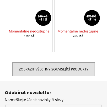
290 KČ
470 KČ
–31 %
–51 %
Momentálně nedostupné
Momentálně nedostupné
199 Kč
230 Kč
ZOBRAZIT VŠECHNY SOUVISEJÍCÍ PRODUKTY
Z
á
Odebírat newsletter
p
Nezmeškejte žádné novinky či slevy!
a