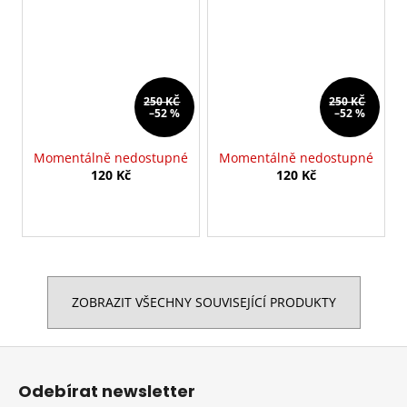
250 KČ
250 KČ
–52 %
–52 %
Momentálně nedostupné
Momentálně nedostupné
120 Kč
120 Kč
ZOBRAZIT VŠECHNY SOUVISEJÍCÍ PRODUKTY
Z
á
Odebírat newsletter
p