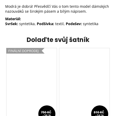
Modrá je dobrá! Přesvědčí Vás o tom tento model dámských
nazouváků se širokým pásem a bílým nápisem.
Materiál:
Svršek:
syntetika,
Podšívka:
textil,
Podešev:
syntetika
Dolaďte svůj šatník
FINÁLNÍ DOPRODEJ
750 KČ
810 KČ
–26 %
–34 %