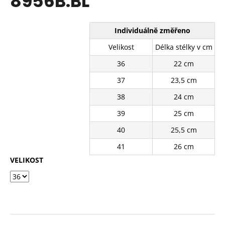
8956B.BL
č
z
u
5
j
hvězdiček.
Individuálně změřeno
e
m
Velikost
Délka stélky v cm
e
36
22 cm
37
23,5 cm
PANTOFLE
FG-
38
24 cm
856-
03BE
39
25 cm
310
40
25,5 cm
Kč
Původně:
41
26 cm
630
Kč
VELIKOST