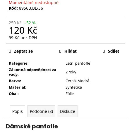
Momentálně nedostupné
Kód:
8956B.BL/36
250 Kč
–52 %
120 Kč
99 Kč bez DPH
Měrná
cena:
Zeptat se
Hlídat
Sdílet
Kategorie:
Letní pantofle
Zákonná odpovědnost za
2 roky
vady:
Barva:
Černá
,
Modrá
Materiál:
Syntetika
Obal:
Fólie
Popis
Podobné (8)
Diskuze
Dámské pantofle