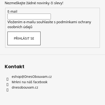
Nezmeškejte žádné novinky či slevy!
a
t
E-mail
í
Vložením e-mailu souhlasíte s
podmínkami ochrany
osobních údajů
PŘIHLÁSIT SE
Kontakt
eshop
@
DnesObouvam.cz
Mrkni na náš facebook
dnesobouvam.cz