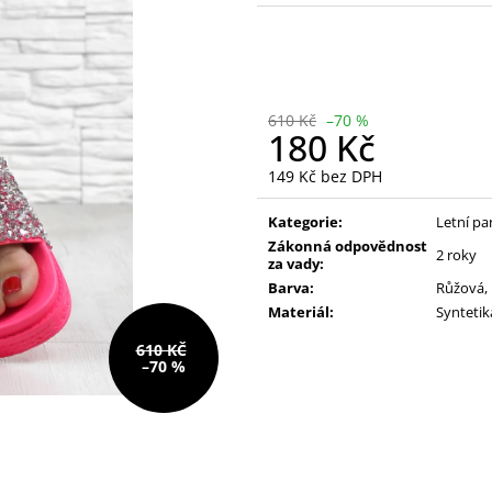
228 Kč
390 Kč
Původně:
610 Kč
Původně:
490 K
610 Kč
–70 %
180 Kč
149 Kč bez DPH
Měrná
cena:
Kategorie:
Letní pa
Zákonná odpovědnost
2 roky
za vady:
Barva:
Růžová
,
Materiál:
Syntetik
610 KČ
–70 %