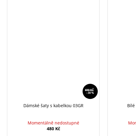
690 KČ
–30 %
Dámské šaty s kabelkou 03GR
Bílé
Momentálně nedostupné
Mom
480 Kč