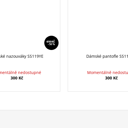
610 KČ
–50 %
ké nazouváky SS119YE
Dámské pantofle SS1
entálně nedostupné
Momentálně nedost
300 Kč
300 Kč