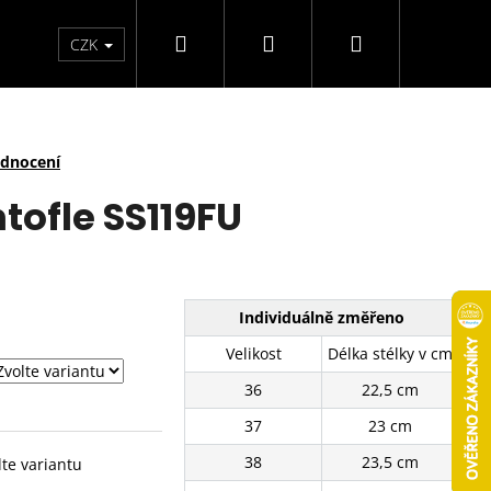
Hledat
Přihlášení
Nákupní
arfémy
Svíčky
CZK
košík
odnocení
ofle SS119FU
Individuálně změřeno
Velikost
Délka stélky v cm
36
22,5 cm
37
23 cm
38
23,5 cm
lte variantu
É TENISKY SJ2637-3BE