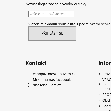
p
Nezmeškejte žádné novinky či slevy!
a
t
í
Vložením e-mailu souhlasíte s
podmínkami ochran
PŘIHLÁSIT SE
Kontakt
Info
eshop
@
DnesObouvam.cz
Prav
Mrkni na náš facebook
VRÁC
PROD
dnesobouvam.cz
REK
PRO
Obch
Podm