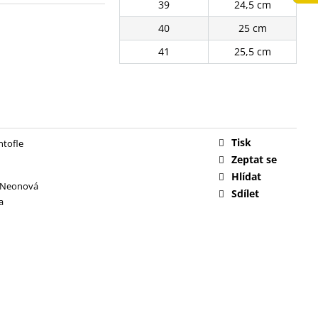
39
24,5 cm
č
40
25 cm
41
25,5 cm
Tisk
ntofle
Zeptat se
Hlídat
Neonová
Sdílet
a