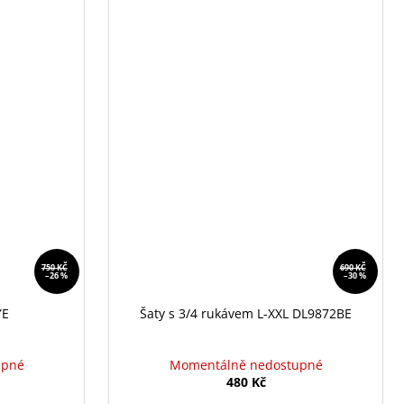
750 KČ
690 KČ
–26 %
–30 %
YE
Šaty s 3/4 rukávem L-XXL DL9872BE
upné
Momentálně nedostupné
480 Kč