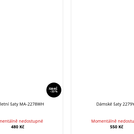
720 KČ
–33 %
 letní šaty MA-2278WH
Dámské šaty 2279
entálně nedostupné
Momentálně nedost
480 Kč
550 Kč