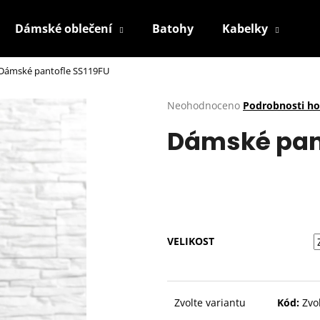
Dámské oblečení
Batohy
Kabelky
P
Dámské pantofle SS119FU
Co potřebujete najít?
Průměrné
Neohodnoceno
Podrobnosti h
hodnocení
Dámské pant
produktu
HLEDAT
je
0,0
z
5
Doporučujeme
hvězdiček.
VELIKOST
Zvolte variantu
Kód:
Zvo
BÍLÉ TENISKY KABPC19WH
2. JAKOST
BÉŽOVÉ KRAJKOV