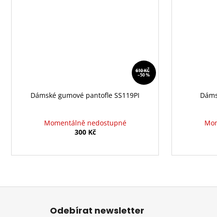
610 KČ
–50 %
Dámské gumové pantofle SS119PI
Dáms
Momentálně nedostupné
Mom
300 Kč
Z
á
Odebírat newsletter