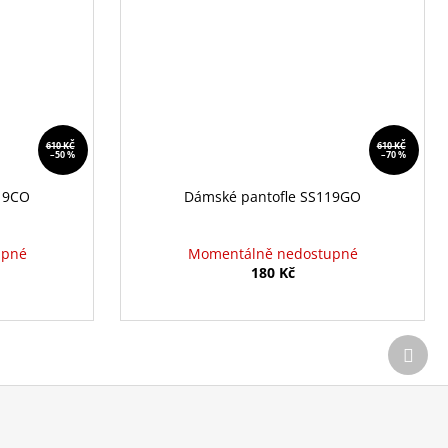
610 KČ
610 KČ
–50 %
–70 %
19CO
Dámské pantofle SS119GO
upné
Momentálně nedostupné
180 Kč
Další
prod