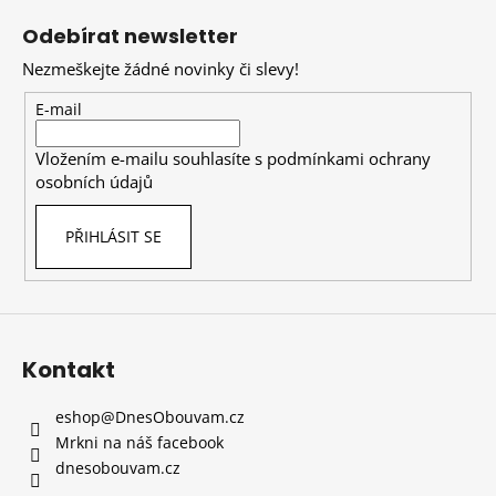
á
Odebírat newsletter
p
Nezmeškejte žádné novinky či slevy!
a
t
E-mail
í
Vložením e-mailu souhlasíte s
podmínkami ochrany
osobních údajů
PŘIHLÁSIT SE
Kontakt
eshop
@
DnesObouvam.cz
Mrkni na náš facebook
dnesobouvam.cz