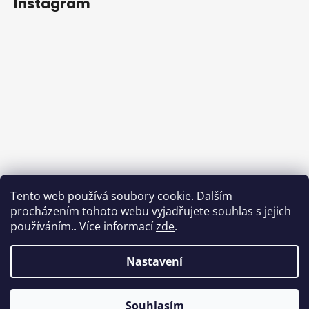
Instagram
Sledovat na Instagramu
Tento web používá soubory cookie. Dalším
procházením tohoto webu vyjadřujete souhlas s jejich
Facebook
používáním.. Více informací
zde
.
Nastavení
Vytvořil Shoptet
Souhlasím
Copyright 2026
DnesObouvam.cz
. Všechna práva vyhrazena.