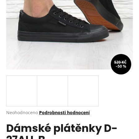
a
j
í
t
?
520 KČ
–50 %
HLEDAT
D
o
p
Průměrné
Neohodnoceno
Podrobnosti hodnocení
hodnocení
o
Dámské plátěnky D-
produktu
r
je
u
0,0