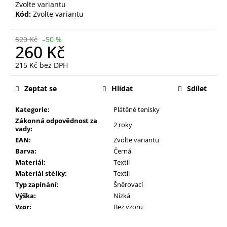
Zvolte variantu
Kód:
Zvolte variantu
520 Kč
–50 %
260 Kč
215 Kč bez DPH
Měrná
cena:
Zeptat se
Hlídat
Sdílet
Kategorie:
Plátěné tenisky
Zákonná odpovědnost za
2 roky
vady:
EAN:
Zvolte variantu
Barva:
Černá
Materiál:
Textil
Materiál stélky:
Textil
Typ zapínání:
Šněrovací
Výška:
Nízká
Vzor:
Bez vzoru