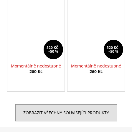
520 KČ
520 KČ
–50 %
–50 %
Momentálně nedostupné
Momentálně nedostupné
260 Kč
260 Kč
ZOBRAZIT VŠECHNY SOUVISEJÍCÍ PRODUKTY
Z