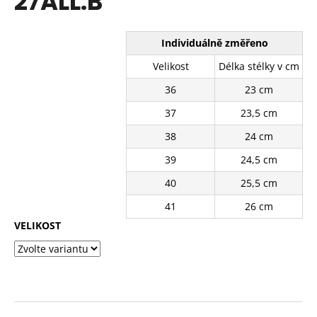
27ALL.B
č
z
u
5
j
hvězdiček.
Individuálně změřeno
e
m
Velikost
Délka stélky v cm
e
36
23 cm
37
23,5 cm
BÍLÉ
KRAJKOVÉ
38
24 cm
TENISKY
11201-
39
24,5 cm
8WH
40
25,5 cm
390
Kč
41
26 cm
Původně:
490
VELIKOST
Kč