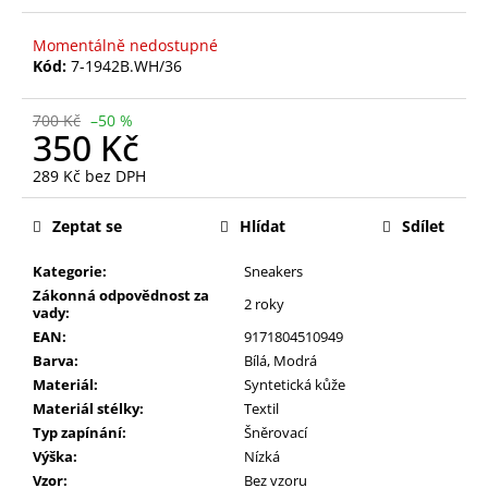
Momentálně nedostupné
Kód:
7-1942B.WH/36
700 Kč
–50 %
350 Kč
289 Kč bez DPH
Měrná
cena:
Zeptat se
Hlídat
Sdílet
Kategorie:
Sneakers
Zákonná odpovědnost za
2 roky
vady:
EAN:
9171804510949
Barva:
Bílá
,
Modrá
Materiál:
Syntetická kůže
Materiál stélky:
Textil
Typ zapínání:
Šněrovací
Výška:
Nízká
Vzor:
Bez vzoru