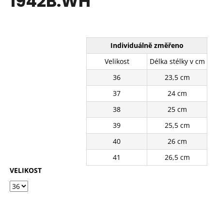
1942B.WH
č
z
u
5
j
hvězdiček.
e
m
Individuálně změřeno
e
Velikost
Délka stélky v cm
36
23,5 cm
PANTOFLE
FG-
37
24 cm
856-
03BE
38
25 cm
310
39
25,5 cm
Kč
Původně:
40
26 cm
630
Kč
41
26,5 cm
VELIKOST