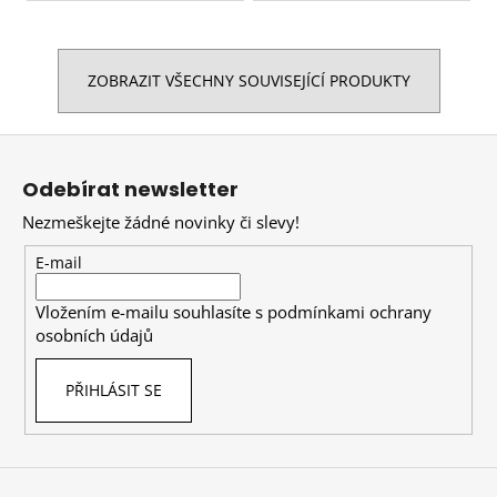
ZOBRAZIT VŠECHNY SOUVISEJÍCÍ PRODUKTY
Z
á
Odebírat newsletter
p
Nezmeškejte žádné novinky či slevy!
a
t
E-mail
í
Vložením e-mailu souhlasíte s
podmínkami ochrany
osobních údajů
PŘIHLÁSIT SE