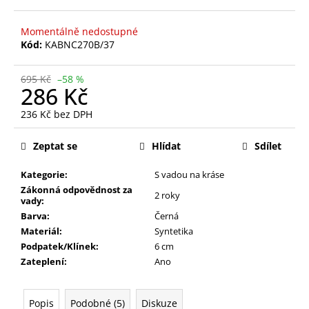
Momentálně nedostupné
Kód:
KABNC270B/37
695 Kč
–58 %
286 Kč
236 Kč bez DPH
Měrná
cena:
Zeptat se
Hlídat
Sdílet
Kategorie:
S vadou na kráse
Zákonná odpovědnost za
2 roky
vady:
Barva:
Černá
Materiál:
Syntetika
Podpatek/Klínek:
6 cm
Zateplení:
Ano
Popis
Podobné (5)
Diskuze