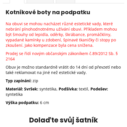
Kotníkové boty na podpatku
Na obuvi se mohou nacházet různé estetické vady, které
nebrání plnohodnotnému užívání obuvi. Příkladem mohou
být šmouhy od lepidla, oděrky, škrábance, promáčkliny,
vypadané kamínky u zdobení, špinavé tkaničky či stopy po
zkoušení.
Jako kompenzace byla cena snížena.
Prodej se řídí novým občanským zákoníkem č.89/2012 Sb.
§
2164
Obuv je možno standardně vrátit do 14 dní od převzetí nebo
také reklamovat na jiné než estetické vady.
Typ zapínání:
zip
Materiál: Svršek:
syntetika,
Podšívka:
textil,
Podešev:
syntetika
Výška podpatku:
6 cm
Dolaďte svůj šatník