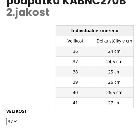
podpatku KABNC270B
č
z
u
2.jakost
5
j
hvězdiček.
e
m
Individuálně změřeno
e
Velikost
Délka stélky v cm
36
24 cm
BÍLÉ
KRAJKOVÉ
37
24,5 cm
PLÁTĚNKY
SJ2637-
38
25 cm
2WH
39
26 cm
390
Kč
40
26,5 cm
Původně:
490
41
27 cm
Kč
VELIKOST