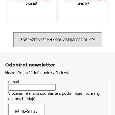
260 Kč
416 Kč
ZOBRAZIT VŠECHNY SOUVISEJÍCÍ PRODUKTY
Z
á
Odebírat newsletter
p
Nezmeškejte žádné novinky či slevy!
a
t
E-mail
í
Vložením e-mailu souhlasíte s
podmínkami ochrany
osobních údajů
PŘIHLÁSIT SE