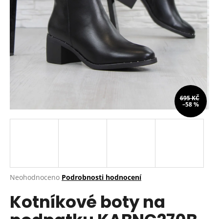
a
j
í
t
?
695 KČ
–58 %
HLEDAT
D
o
p
Průměrné
Neohodnoceno
Podrobnosti hodnocení
hodnocení
o
Kotníkové boty na
produktu
r
je
u
0,0