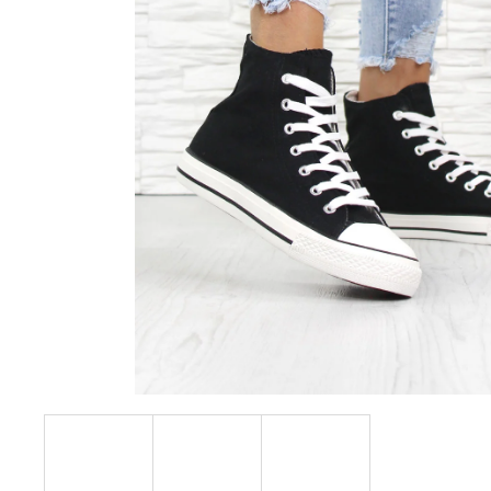
228 Kč
Původně:
610 Kč