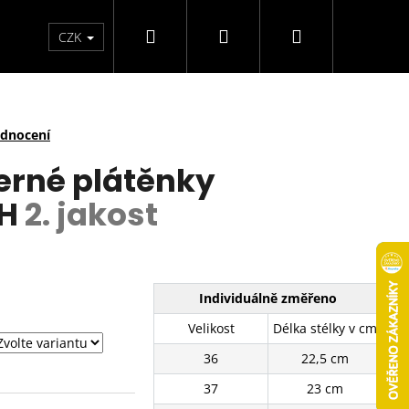
Hledat
Přihlášení
Nákupní
arfémy
Svíčky
CZK
košík
odnocení
erné plátěnky
WH
2. jakost
Individuálně změřeno
Velikost
Délka stélky v cm
36
22,5 cm
37
23 cm
TENISKY 11201-8WH