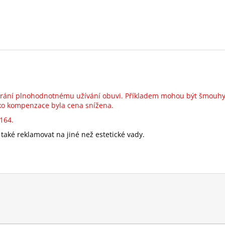
brání plnohodnotnému užívání obuvi. Příkladem mohou být šmouhy 
Jako kompenzace byla cena snížena.
2164.
také reklamovat na jiné než estetické vady.