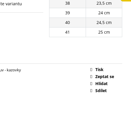
38
23,5 cm
lte variantu
č
39
24 cm
40
24,5 cm
41
25 cm
Tisk
uv - kazovky
Zeptat se
Hlídat
Sdílet