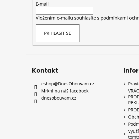
t
E-mail
í
Vložením e-mailu souhlasíte s
podmínkami ochr
PŘIHLÁSIT SE
Kontakt
Info
eshop
@
DnesObouvam.cz
Prav
Mrkni na náš facebook
VRÁC
PROD
dnesobouvam.cz
REK
PRO
Obch
Podm
Využí
tomt