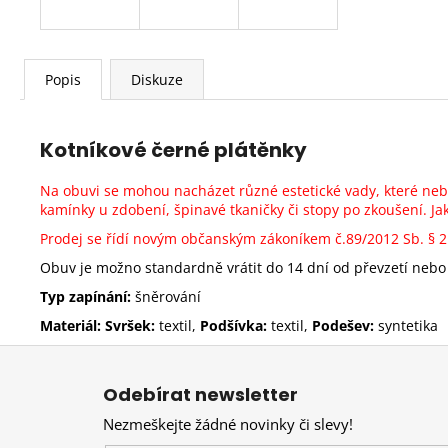
Popis
Diskuze
Kotníkové černé plátěnky
Na obuvi se mohou nacházet různé estetické vady, které ne
kamínky u zdobení, špinavé tkaničky či stopy po zkoušení. 
Prodej se řídí novým občanským zákoníkem č.89/2012 Sb.
§ 
Obuv je možno standardně vrátit do 14 dní od převzetí nebo 
Typ zapínání:
šněrování
Materiál: Svršek:
textil,
Podšívka:
textil,
Podešev:
syntetika
Z
á
Odebírat newsletter
p
Nezmeškejte žádné novinky či slevy!
a