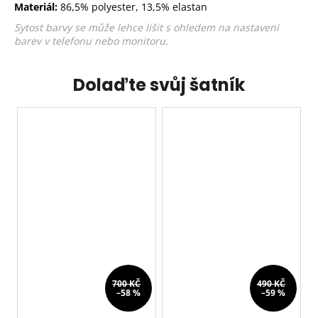
Materiál:
86,5% polyester, 13,5% elastan
Sytost barvy se může lehce lišit s ohledem na nastavení
barev v telefonu nebo monitoru.
Dolaďte svůj šatník
700 KČ
490 KČ
–58 %
–59 %