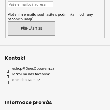
t
í
Vložením e-mailu souhlasíte s
podmínkami ochrany
osobních údajů
PŘIHLÁSIT SE
Kontakt
eshop
@
DnesObouvam.cz
Mrkni na náš facebook
dnesobouvam.cz
Informace pro vás