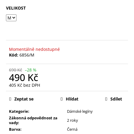
č
z
u
VELIKOST
5
j
hvězdiček.
e
m
e
Momentálně nedostupné
BÍLÉ
Kód:
6856/M
KRAJKOVÉ
PLÁTĚNKY
SJ2637-
690 Kč
–28 %
2WH
490 Kč
390
Kč
405 Kč bez DPH
Původně:
Měrná
490
cena:
Zeptat se
Hlídat
Sdílet
Kč
Kategorie:
Dámské legíny
Zákonná odpovědnost za
2 roky
vady:
Barva:
Černá