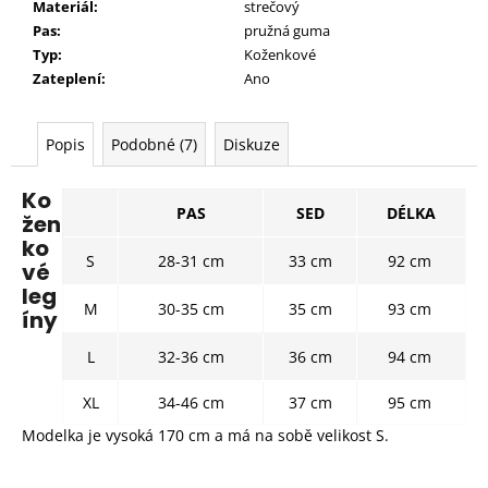
Materiál:
strečový
Pas:
pružná guma
Typ:
Koženkové
Zateplení:
Ano
Popis
Podobné (7)
Diskuze
Ko
PAS
SED
DÉLKA
žen
ko
S
28-31 cm
33 cm
92 cm
vé
leg
M
30-35 cm
35 cm
93 cm
íny
L
32-36 cm
36 cm
94 cm
XL
34-46 cm
37 cm
95 cm
Modelka je vysoká 170 cm a má na sobě velikost S.