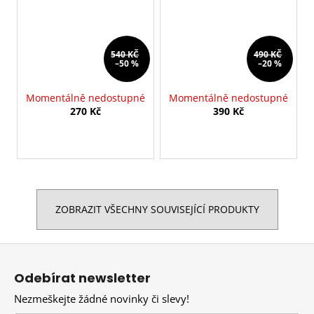
540 KČ
490 KČ
–50 %
–20 %
Momentálně nedostupné
Momentálně nedostupné
270 Kč
390 Kč
ZOBRAZIT VŠECHNY SOUVISEJÍCÍ PRODUKTY
Z
á
Odebírat newsletter
p
Nezmeškejte žádné novinky či slevy!
a