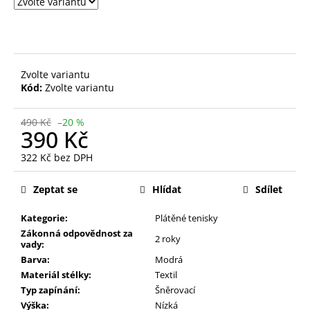
Zvolte variantu
Kód:
Zvolte variantu
490 Kč
–20 %
390 Kč
322 Kč bez DPH
Měrná
cena:
Zeptat se
Hlídat
Sdílet
Kategorie:
Plátěné tenisky
Zákonná odpovědnost za
2 roky
vady:
Barva:
Modrá
Materiál stélky:
Textil
Typ zapínání:
Šněrovací
Výška:
Nízká