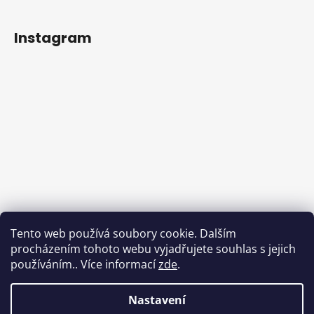
Instagram
Sledovat na Instagramu
Tento web používá soubory cookie. Dalším
procházením tohoto webu vyjadřujete souhlas s jejich
Facebook
používáním.. Více informací
zde
.
Nastavení