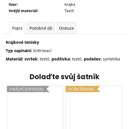
Vzor:
Krajka
Vnější materiál:
Textil
Popis
Podobné (8)
Diskuze
Krajkové tenisky
Typ zapínání:
šněrovací
Materiál: svršek:
textil,
podšívka:
textil,
podešev:
syntetika
Dolaďte svůj šatník
FINÁLNÍ DOPRODEJ
EXTRA ŽÁDANÉ