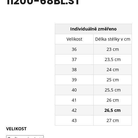
11200-68BL.ST
č
z
u
5
j
hvězdiček.
e
m
Individuálně změřeno
e
Velikost
Délka stélky v cm
36
23 cm
BÍLÉ
KRAJKOVÉ
37
23,5 cm
PLÁTĚNKY
SJ2637-
38
24 cm
2WH
39
25 cm
390
Kč
40
25,5 cm
Původně:
490
41
26 cm
Kč
42
26,5 cm
43
27 cm
VELIKOST