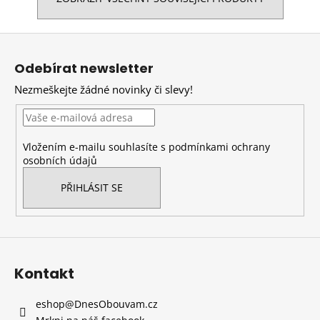
Z
á
Odebírat newsletter
p
Nezmeškejte žádné novinky či slevy!
a
t
í
Vložením e-mailu souhlasíte s
podmínkami ochrany
osobních údajů
PŘIHLÁSIT SE
Kontakt
eshop
@
DnesObouvam.cz