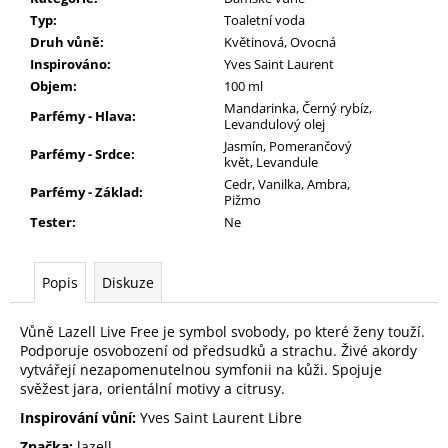
Typ:
Toaletní voda
Druh vůně:
Květinová, Ovocná
Inspirováno:
Yves Saint Laurent
Objem:
100 ml
Mandarinka, Černý rybíz,
Parfémy - Hlava:
Levandulový olej
Jasmín, Pomerančový
Parfémy - Srdce:
květ, Levandule
Cedr, Vanilka, Ambra,
Parfémy - Základ:
Pižmo
Tester:
Ne
Popis
Diskuze
Vůně Lazell Live Free je symbol svobody, po které ženy touží.
Podporuje osvobození od předsudků a strachu. Živé akordy
vytvářejí nezapomenutelnou symfonii na kůži. Spojuje
svěžest jara, orientální motivy a citrusy.
Inspirování vůní:
Yves Saint Laurent Libre
Značka:
lazell