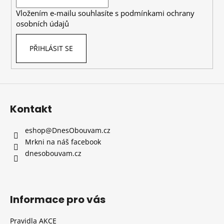
í
Vložením e-mailu souhlasíte s
podmínkami ochrany
osobních údajů
PŘIHLÁSIT SE
Kontakt
eshop
@
DnesObouvam.cz
Mrkni na náš facebook
dnesobouvam.cz
Informace pro vás
Pravidla AKCE