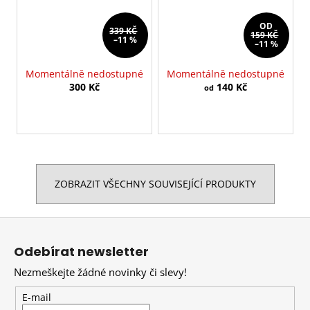
OD
339 KČ
159 KČ
–11 %
–11 %
Momentálně nedostupné
Momentálně nedostupné
300 Kč
140 Kč
od
ZOBRAZIT VŠECHNY SOUVISEJÍCÍ PRODUKTY
Z
á
Odebírat newsletter
p
Nezmeškejte žádné novinky či slevy!
a
t
E-mail