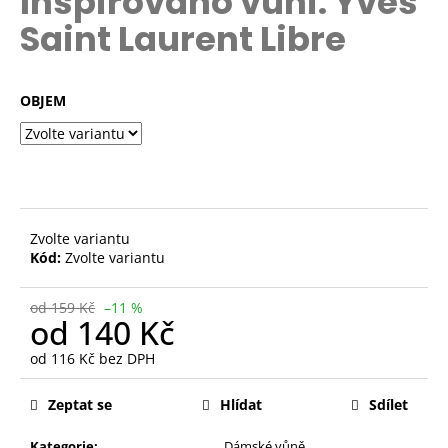
Inspirováno vůni: Yves
č
z
u
Saint Laurent Libre
5
j
hvězdiček.
e
m
OBJEM
e
BÍLÉ
TENISKY
KABPC19WH
2.
Zvolte variantu
JAKOST
Kód:
Zvolte variantu
228
Kč
Původně:
od 159 Kč
–11 %
610
od
140 Kč
Kč
od
116 Kč
bez DPH
Měrná
cena:
Zeptat se
Hlídat
Sdílet
Kategorie:
Dámské vůně