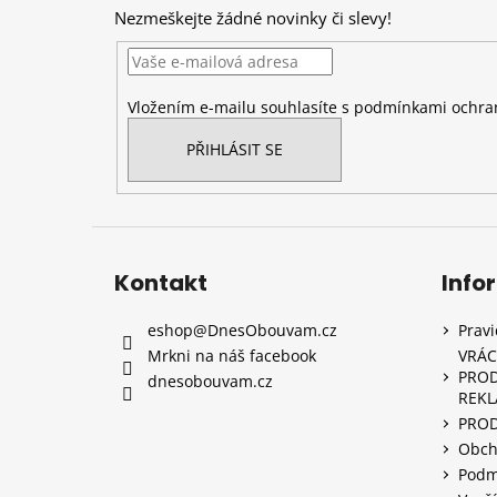
p
Nezmeškejte žádné novinky či slevy!
a
t
í
Vložením e-mailu souhlasíte s
podmínkami ochran
PŘIHLÁSIT SE
Kontakt
Info
eshop
@
DnesObouvam.cz
Prav
Mrkni na náš facebook
VRÁC
PROD
dnesobouvam.cz
REK
PRO
Obch
Podm