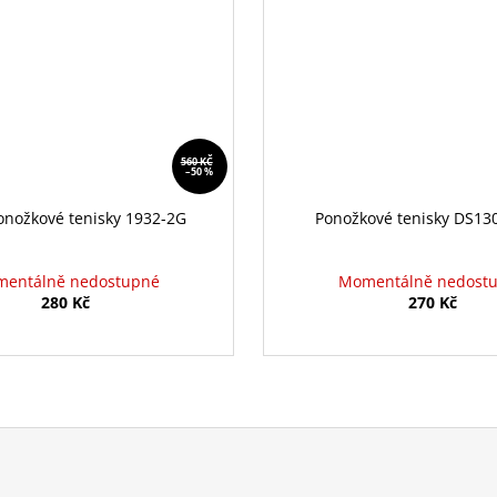
560 KČ
–50 %
onožkové tenisky 1932-2G
Ponožkové tenisky DS13
entálně nedostupné
Momentálně nedost
280 Kč
270 Kč