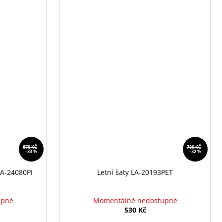
870 KČ
780 KČ
–33 %
–32 %
MA-24080PI
Letní šaty LA-20193PET
upné
Momentálně nedostupné
530 Kč