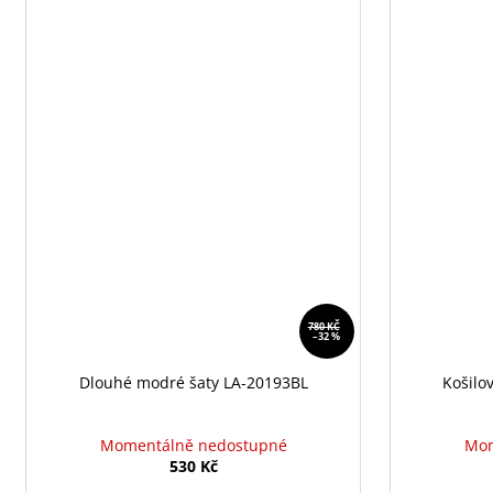
780 KČ
–32 %
Dlouhé modré šaty LA-20193BL
Košilo
Momentálně nedostupné
Mom
530 Kč