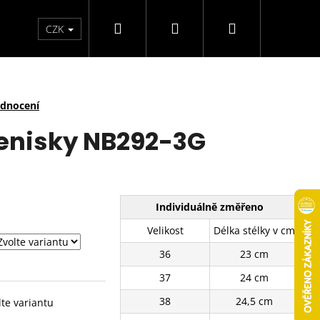
Hledat
Přihlášení
Nákupní
arfémy
Svíčky
CZK
košík
odnocení
enisky NB292-3G
Individuálně změřeno
Velikost
Délka stélky v cm
36
23 cm
37
24 cm
38
24,5 cm
lte variantu
É TENISKY SJ2637-3BE