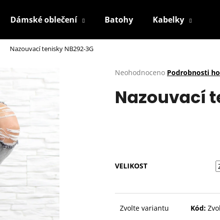
Dámské oblečení
Batohy
Kabelky
P
Nazouvací tenisky NB292-3G
Co potřebujete najít?
Průměrné
Neohodnoceno
Podrobnosti h
hodnocení
Nazouvací t
produktu
HLEDAT
je
0,0
z
5
Doporučujeme
hvězdiček.
VELIKOST
Zvolte variantu
Kód:
Zvo
BÍLÉ TENISKY KABPC19WH
2. JAKOST
BÉŽOVÉ KRAJKOV