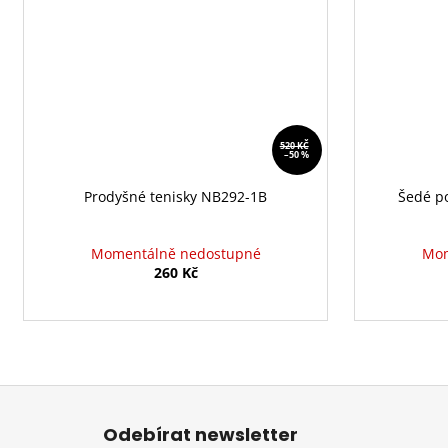
520 KČ
–50 %
Prodyšné tenisky NB292-1B
Šedé p
Momentálně nedostupné
Mom
260 Kč
Z
á
Odebírat newsletter