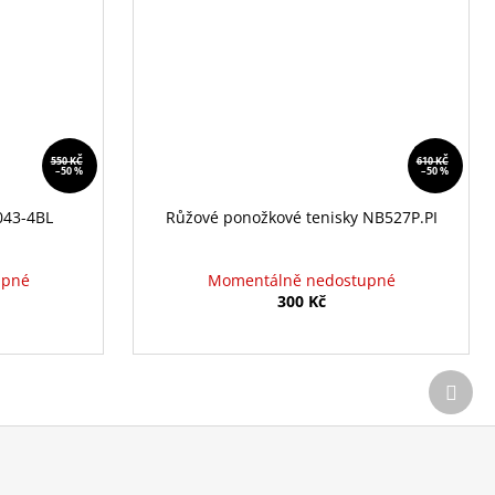
550 KČ
610 KČ
–50 %
–50 %
043-4BL
Růžové ponožkové tenisky NB527P.PI
upné
Momentálně nedostupné
300 Kč
Další
prod