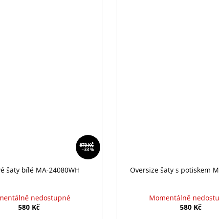
870 KČ
–33 %
vé šaty bílé MA-24080WH
Oversize šaty s potiskem 
entálně nedostupné
Momentálně nedost
580 Kč
580 Kč