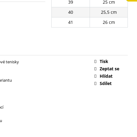
39
25 cm
č
40
25,5 cm
41
26 cm
Tisk
vé tenisky
Zeptat se
Hlídat
ariantu
Sdílet
cí
ru