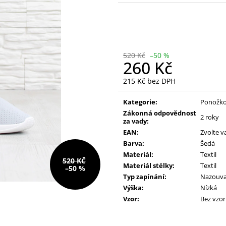
228 Kč
390 Kč
Původně:
610 Kč
Původně:
490 K
520 Kč
–50 %
260 Kč
215 Kč bez DPH
Měrná
cena:
Kategorie:
Ponožko
Zákonná odpovědnost
2 roky
za vady:
EAN:
Zvolte v
Barva:
Šedá
Materiál:
Textil
520 KČ
Materiál stélky:
Textil
–50 %
Typ zapínání:
Nazouva
Výška:
Nízká
Vzor:
Bez vzo