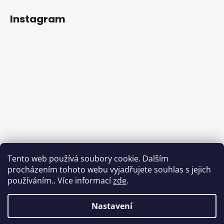
Instagram
Sledovat na Instagramu
Tento web používá soubory cookie. Dalším
procházením tohoto webu vyjadřujete souhlas s jejich
Facebook
používáním.. Více informací
zde
.
Nastavení
Vytvořil Shoptet