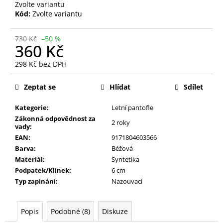
Zvolte variantu
Kód:
Zvolte variantu
730 Kč
–50 %
360 Kč
298 Kč bez DPH
Měrná
cena:
Zeptat se
Hlídat
Sdílet
Kategorie:
Letní pantofle
Zákonná odpovědnost za
2 roky
vady:
EAN:
9171804603566
Barva:
Béžová
Materiál:
Syntetika
Podpatek/Klínek:
6 cm
Typ zapínání:
Nazouvací
Popis
Podobné (8)
Diskuze