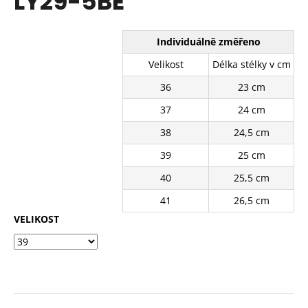
LY29-5BE
č
z
u
5
j
hvězdiček.
Individuálně změřeno
e
m
Velikost
Délka stélky v cm
e
36
23 cm
37
24 cm
PANTOFLE
FG-
38
24,5 cm
856-
03BE
39
25 cm
310
40
25,5 cm
Kč
Původně:
41
26,5 cm
630
Kč
VELIKOST