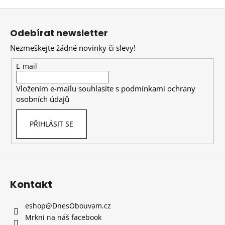
Z
á
Odebírat newsletter
p
Nezmeškejte žádné novinky či slevy!
a
t
E-mail
í
Vložením e-mailu souhlasíte s
podmínkami ochrany
osobních údajů
PŘIHLÁSIT SE
Kontakt
eshop
@
DnesObouvam.cz
Mrkni na náš facebook