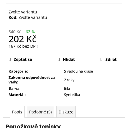
Zvolte variantu
Kód:
Zvolte variantu
540 Kč
–62 %
202 Kč
167 Kč bez DPH
Měrná
cena:
Zeptat se
Hlídat
Sdílet
Kategorie:
S vadou na kráse
Zákonná odpovědnost za
2 roky
vady:
Barva:
Bílá
Materiál:
Syntetika
Popis
Podobné (5)
Diskuze
Ponožkové tenisky