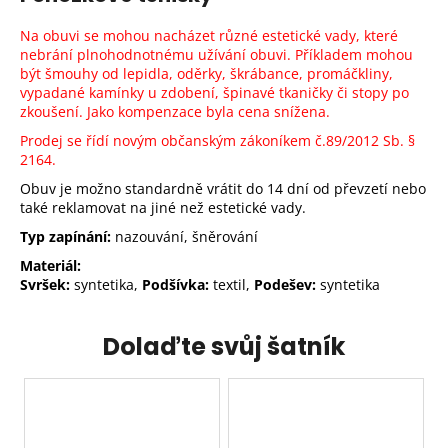
Na obuvi se mohou nacházet různé estetické vady, které
nebrání plnohodnotnému užívání obuvi. Příkladem mohou
být šmouhy od lepidla, oděrky, škrábance, promáčkliny,
vypadané kamínky u zdobení, špinavé tkaničky či stopy po
zkoušení. Jako kompenzace byla cena snížena.
Prodej se řídí novým občanským zákoníkem č.89/2012 Sb.
§
2164.
Obuv je možno standardně vrátit do 14 dní od převzetí nebo
také reklamovat na jiné než estetické vady.
Typ zapínání:
nazouvání, šněrování
Materiál:
Svršek:
syntetika,
Podšívka:
textil,
Podešev:
syntetika
Dolaďte svůj šatník