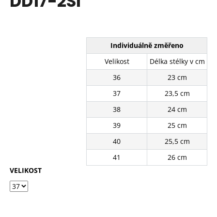
DD17-2SI
č
z
u
5
j
hvězdiček.
e
m
Individuálně změřeno
e
Velikost
Délka stélky v cm
36
23 cm
BÍLÉ
KRAJKOVÉ
37
23,5 cm
TENISKY
11201-
38
24 cm
8WH
39
25 cm
390
Kč
40
25,5 cm
Původně:
490
41
26 cm
Kč
VELIKOST