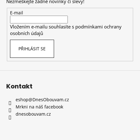
Nezmeškejte žádné novinky či slevy!
a
t
E-mail
í
Vložením e-mailu souhlasíte s
podmínkami ochrany
osobních údajů
PŘIHLÁSIT SE
Kontakt
eshop
@
DnesObouvam.cz
Mrkni na náš facebook
dnesobouvam.cz