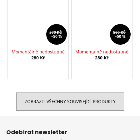
570 KČ
560 KČ
–50 %
–50 %
Momentálně nedostupné
Momentálně nedostupné
280 Kč
280 Kč
ZOBRAZIT VŠECHNY SOUVISEJÍCÍ PRODUKTY
Z
á
Odebírat newsletter
p