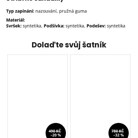
Typ zapínání:
nazouvání, pružná guma
Materiál:
Svršek:
syntetika,
Podšívka:
syntetika,
Podešev:
syntetika
Dolaďte svůj šatník
490 KČ
780 KČ
–20 %
–32 %