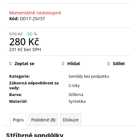
Momentálně nedostupné
Kód:
DD17-2SI/37
570 Kč
–50 %
280 Kč
231 Kč bez DPH
Měrná
cena:
Zeptat se
Hlídat
Sdílet
Kategorie:
Sandály bez podpatku
Zákonná odpovědnost za
2 roky
vady:
Barva:
Stříbrná
Materiál:
Syntetika
Popis
Podobné (8)
Diskuze
Stříbrné sandálky