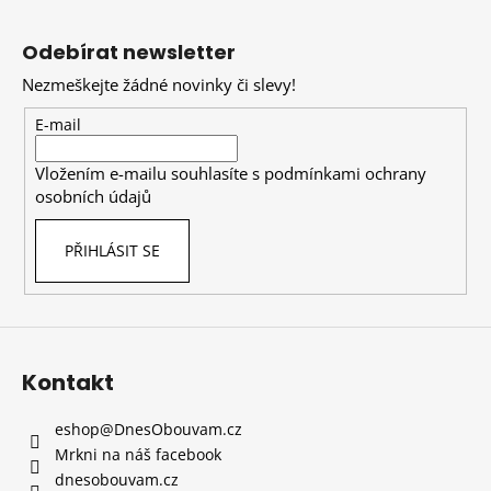
Z
á
Odebírat newsletter
p
Nezmeškejte žádné novinky či slevy!
a
t
E-mail
í
Vložením e-mailu souhlasíte s
podmínkami ochrany
osobních údajů
PŘIHLÁSIT SE
Kontakt
eshop
@
DnesObouvam.cz
Mrkni na náš facebook
dnesobouvam.cz