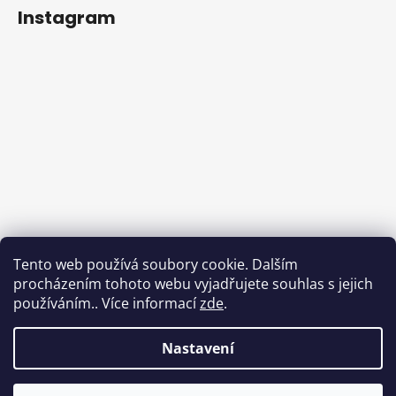
Instagram
Sledovat na Instagramu
Tento web používá soubory cookie. Dalším
procházením tohoto webu vyjadřujete souhlas s jejich
Facebook
používáním.. Více informací
zde
.
Nastavení
Vytvořil Shoptet