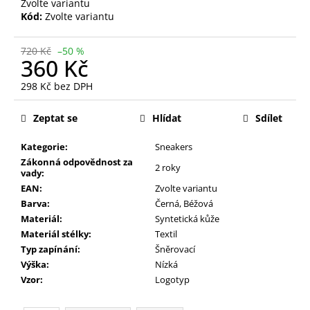
Zvolte variantu
Kód:
Zvolte variantu
720 Kč
–50 %
360 Kč
298 Kč bez DPH
Měrná
cena:
Zeptat se
Hlídat
Sdílet
Kategorie:
Sneakers
Zákonná odpovědnost za
2 roky
vady:
EAN:
Zvolte variantu
Barva:
Černá
,
Béžová
Materiál:
Syntetická kůže
Materiál stélky:
Textil
Typ zapínání:
Šněrovací
Výška:
Nízká
Vzor:
Logotyp