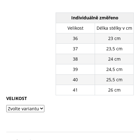
č
z
u
5
j
hvězdiček.
Individuálně změřeno
e
m
Velikost
Délka stélky v cm
e
36
23 cm
37
23,5 cm
BÍLÉ
KRAJKOVÉ
38
24 cm
TENISKY
39
24,5 cm
11201-
8WH
40
25,5 cm
390
Kč
41
26 cm
Původně:
VELIKOST
490
Kč