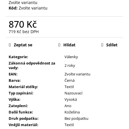
Zvolte variantu
Kód:
Zvolte variantu
870 Kč
719 Kč bez DPH
Měrná
cena:
Zeptat se
Hlídat
Sdílet
Kategorie:
Válenky
Zákonná odpovědnost za
2 roky
vady:
EAN:
Zvolte variantu
Barva:
Černá
Materiál stélky:
Textil
Typ zapínání:
Nazouvací
Výška:
Vysoká
Zateplení:
Ano
Další funkce:
Kožešina
Druh podpatku:
Bez podpatku
Vnější materiál:
Textil