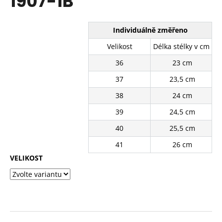
1907-1B
č
z
u
5
j
hvězdiček.
Individuálně změřeno
e
m
Velikost
Délka stélky v cm
e
36
23 cm
37
23,5 cm
BÍLÉ
TENISKY
38
24 cm
KABPC19WH
2.
39
24,5 cm
JAKOST
40
25,5 cm
228
Kč
41
26 cm
Původně:
610
VELIKOST
Kč