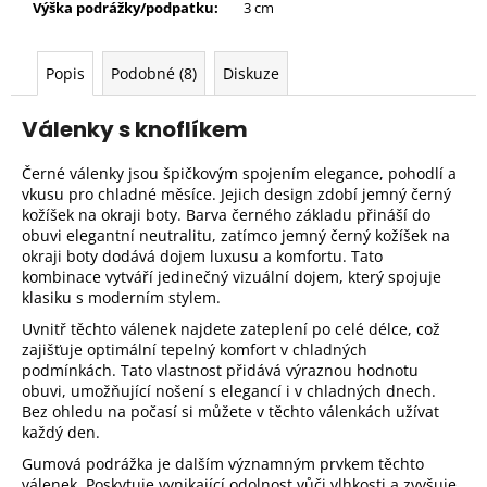
Výška podrážky/podpatku:
3 cm
Popis
Podobné (8)
Diskuze
Válenky s knoflíkem
Černé válenky jsou špičkovým spojením elegance, pohodlí a
vkusu pro chladné měsíce. Jejich design zdobí jemný černý
kožíšek na okraji boty. Barva černého základu přináší do
obuvi elegantní neutralitu, zatímco jemný černý kožíšek na
okraji boty dodává dojem luxusu a komfortu. Tato
kombinace vytváří jedinečný vizuální dojem, který spojuje
klasiku s moderním stylem.
Uvnitř těchto válenek najdete zateplení po celé délce, což
zajišťuje optimální tepelný komfort v chladných
podmínkách. Tato vlastnost přidává výraznou hodnotu
obuvi, umožňující nošení s elegancí i v chladných dnech.
Bez ohledu na počasí si můžete v těchto válenkách užívat
každý den.
Gumová podrážka je dalším významným prvkem těchto
válenek. Poskytuje vynikající odolnost vůči vlhkosti a zvyšuje