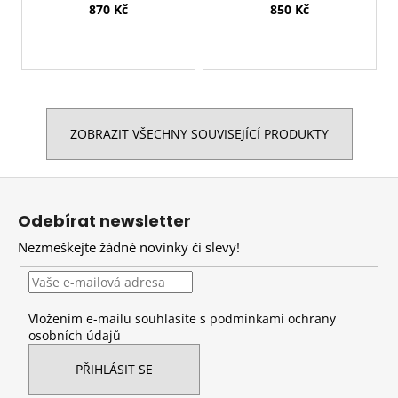
870 Kč
850 Kč
ZOBRAZIT VŠECHNY SOUVISEJÍCÍ PRODUKTY
Z
á
Odebírat newsletter
p
Nezmeškejte žádné novinky či slevy!
a
t
í
Vložením e-mailu souhlasíte s
podmínkami ochrany
osobních údajů
PŘIHLÁSIT SE