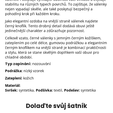
stabilitu na různých typech povrchů. To zajišťuje, že válenky
nejen vypadají skvěle, ale také poskytují bezpečný a
pohodlný krok při každém kroku.
Jako elegantní ozdoba na vnější straně válenek najdete
černý knoflík. Tento drobný detail dodává obuvi ještě
jedinečnější charakter a zdůrazňuje pozornost.
Celkově vzato, černé válenky s jemným černým kožíškem,
zateplením po celé délce, gumovou podrážkou a elegantním
černým knoflíkem na vnější straně je kombinací praktičnosti
a stylu, která se stane skvělým doplňkem vaší obuvi pro
chladné období.
Typ zapínání:
nazouvání
Podrážka:
nízký vzorek
Zateplení:
kožich
Materiál:
Svršek:
syntetika,
Podšívka:
textil,
Podešev:
syntetika
Dolaďte svůj šatník