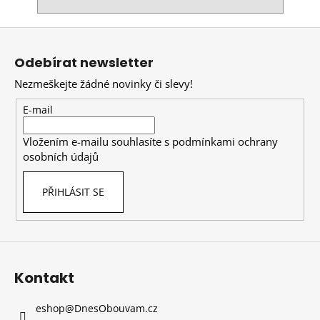
Z
á
Odebírat newsletter
p
Nezmeškejte žádné novinky či slevy!
a
t
E-mail
í
Vložením e-mailu souhlasíte s
podmínkami ochrany
osobních údajů
PŘIHLÁSIT SE
Kontakt
eshop
@
DnesObouvam.cz