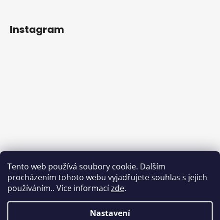
Instagram
Sledovat na Instagramu
Tento web používá soubory cookie. Dalším
procházením tohoto webu vyjadřujete souhlas s jejich
Facebook
používáním.. Více informací
zde
.
Nastavení