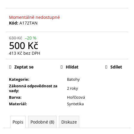
č
z
u
5
j
hvězdiček.
Momentálně nedostupné
e
Kód:
A172TAN
m
e
630 Kč
–20 %
500 Kč
BÍLÉ
413 Kč bez DPH
KRAJKOVÉ
Měrná
TENISKY
cena:
11201-
Zeptat se
Hlídat
Sdílet
8WH
Kategorie:
Batohy
390
Kč
Zákonná odpovědnost za
2 roky
Původně:
vady:
490
Barva:
Hořčicová
Kč
Materiál:
Syntetika
Popis
Podobné (8)
Diskuze