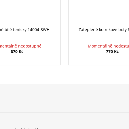
né bílé tenisky 14004-8WH
Zateplené kotníkové boty
entálně nedostupné
Momentálně nedost
670 Kč
770 Kč