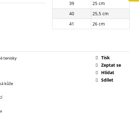
39
25 cm
č
40
25,5 cm
41
26 cm
Tisk
é tenisky
Zeptat se
Hlídat
Sdílet
ká kůže
cí
ru