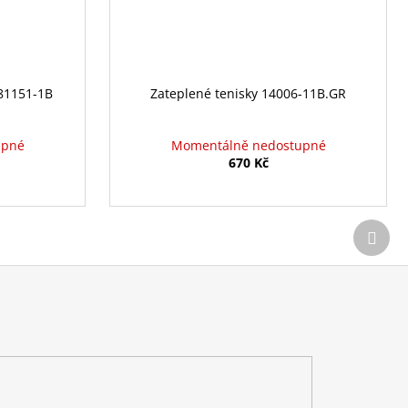
 81151-1B
Zateplené tenisky 14006-11B.GR
upné
Momentálně nedostupné
670 Kč
Další
prod