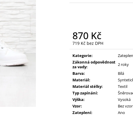
390 Kč
390 Kč
Původně:
490 Kč
Původně:
490 K
870 Kč
719 Kč bez DPH
Měrná
cena:
Kategorie:
Zateplen
Zákonná odpovědnost
2 roky
za vady:
Barva:
Bílá
Materiál:
Syntetic
Materiál stélky:
Textil
Typ zapínání:
Šněrova
Výška:
Vysoká
Vzor:
Bez vzo
Zateplení:
Ano