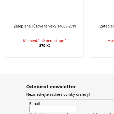
Zateplené růžové tenisky 14003-27PI
Zateple
Momentálně nedostupné
Mom
870 Kč
Z
á
Odebírat newsletter
p
Nezmeškejte žádné novinky či slevy!
a
t
E-mail
í