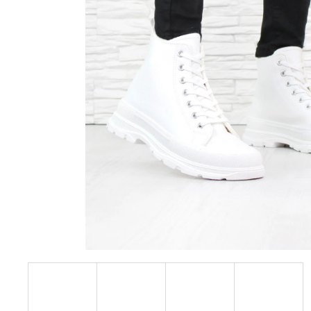
228 Kč
Původně:
610 Kč