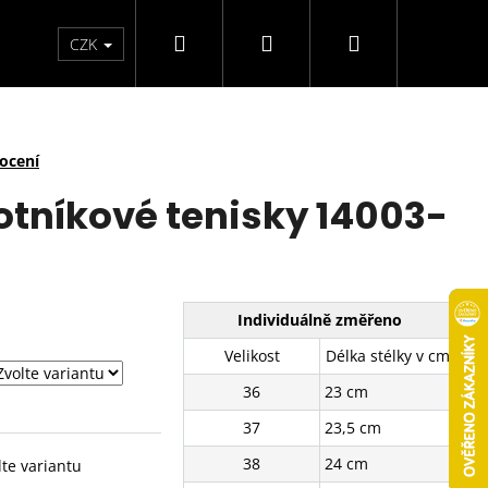
Hledat
Přihlášení
Nákupní
arfémy
Svíčky
CZK
košík
ocení
otníkové tenisky 14003-
Individuálně změřeno
Velikost
Délka stélky v cm
36
23 cm
37
23,5 cm
38
24 cm
lte variantu
TENISKY 11201-8WH