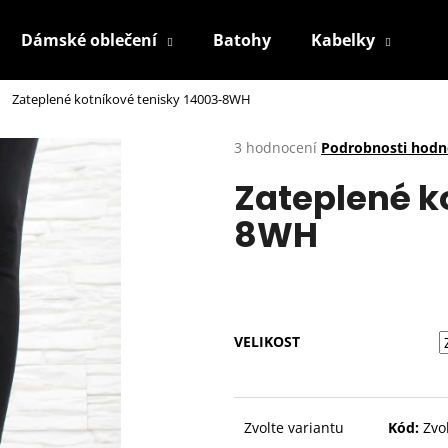
Dámské oblečení
Batohy
Kabelky
P
Zateplené kotníkové tenisky 14003-8WH
Co potřebujete najít?
Průměrné
3 hodnocení
Podrobnosti hodn
hodnocení
Zateplené k
produktu
HLEDAT
je
8WH
4,0
z
5
Doporučujeme
hvězdiček.
VELIKOST
Zvolte variantu
Kód:
Zvo
BÍLÉ KRAJKOVÉ PLÁTĚNKY SJ2637-2WH
BÍLÉ KRAJKOVÉ 