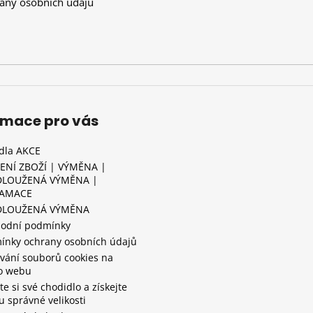
any osobních údajů
rmace pro vás
idla AKCE
ENÍ ZBOŽÍ | VÝMĚNA |
LOUŽENÁ VÝMĚNA |
LAMACE
DLOUŽENÁ VÝMĚNA
odní podmínky
ínky ochrany osobních údajů
vání souborů cookies na
o webu
e si své chodidlo a získejte
tu správné velikosti