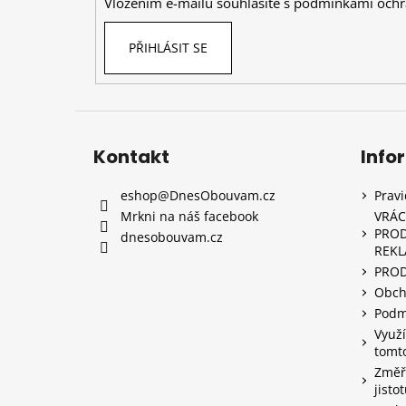
Vložením e-mailu souhlasíte s
podmínkami ochr
PŘIHLÁSIT SE
Kontakt
Info
eshop
@
DnesObouvam.cz
Prav
Mrkni na náš facebook
VRÁC
PROD
dnesobouvam.cz
REK
PRO
Obch
Podm
Využí
tomt
Změřt
jisto