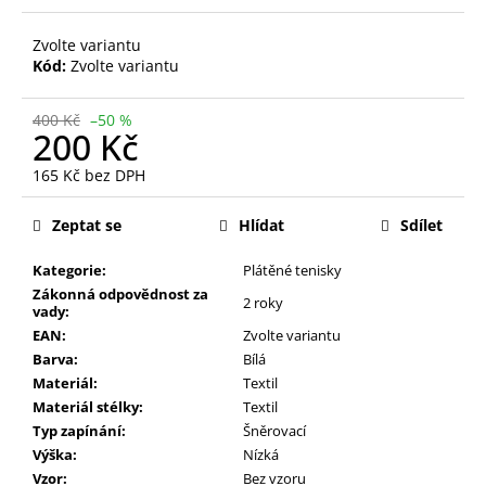
Zvolte variantu
Kód:
Zvolte variantu
400 Kč
–50 %
200 Kč
165 Kč bez DPH
Měrná
cena:
Zeptat se
Hlídat
Sdílet
Kategorie:
Plátěné tenisky
Zákonná odpovědnost za
2 roky
vady:
EAN:
Zvolte variantu
Barva:
Bílá
Materiál:
Textil
Materiál stélky:
Textil
Typ zapínání:
Šněrovací
Výška:
Nízká
Vzor:
Bez vzoru