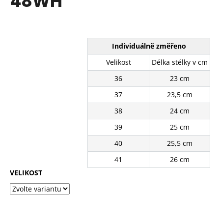
48WH
č
z
u
5
j
hvězdiček.
e
m
Individuálně změřeno
e
Velikost
Délka stélky v cm
36
23 cm
BÍLÉ
KRAJKOVÉ
37
23,5 cm
PLÁTĚNKY
SJ2637-
38
24 cm
2WH
39
25 cm
390
Kč
40
25,5 cm
Původně:
490
41
26 cm
Kč
VELIKOST