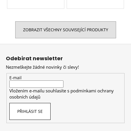
ZOBRAZIT VŠECHNY SOUVISEJÍCÍ PRODUKTY
Z
á
Odebírat newsletter
p
Nezmeškejte žádné novinky či slevy!
a
t
E-mail
í
Vložením e-mailu souhlasíte s
podmínkami ochrany
osobních údajů
PŘIHLÁSIT SE