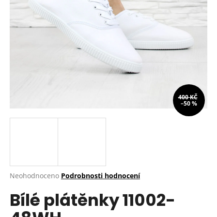
a
j
í
t
?
400 KČ
–50 %
HLEDAT
D
o
p
Průměrné
Neohodnoceno
Podrobnosti hodnocení
hodnocení
o
Bílé plátěnky 11002-
produktu
r
je
u
0,0