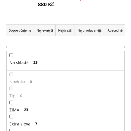
880 Kč
a
j
í
Ř
t
a
Doporučujeme
Nejlevnější
Nejdražší
Nejprodávanější
Abecedně
?
z
e
n
í
Na skladě
23
p
HLEDAT
r
Novinka
0
o
d
D
Tip
0
u
o
p
k
ZIMA
23
o
t
r
ů
Extra sleva
7
u