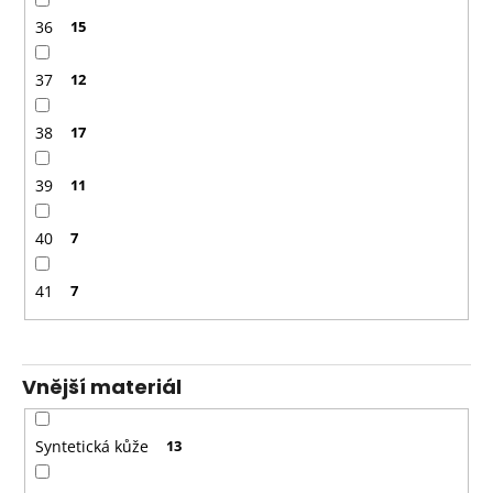
36
15
37
12
38
17
39
11
40
7
41
7
Vnější materiál
Syntetická kůže
13