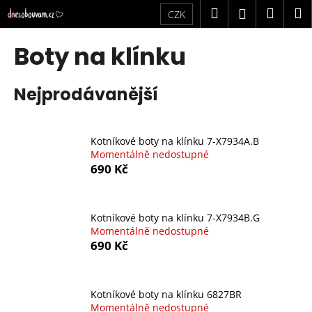
K
Přejít
Hledat
Náku
M
Přihlášení
CZK
na
o
obsah
Zpět
Zpět
košík
š
Boty na klínku
í
C
k
Nejprodávanější
o
p
o
Kotníkové boty na klínku 7-X7934A.B
t
Momentálně nedostupné
ř
690 Kč
e
b
u
Kotníkové boty na klínku 7-X7934B.G
Momentálně nedostupné
j
690 Kč
e
t
e
Kotníkové boty na klínku 6827BR
n
Momentálně nedostupné