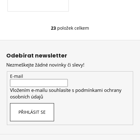
23
položek celkem
O
v
Z
l
á
á
Odebírat newsletter
d
p
a
Nezmeškejte žádné novinky či slevy!
a
c
t
E-mail
í
í
p
Vložením e-mailu souhlasíte s
podmínkami ochrany
r
osobních údajů
v
k
PŘIHLÁSIT SE
y
v
ý
p