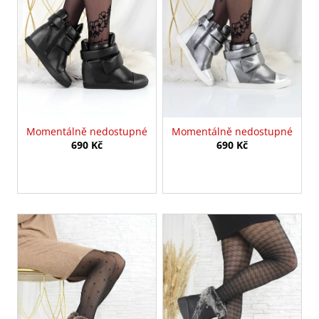
p
r
o
d
u
k
t
Momentálně nedostupné
Momentálně nedostupné
ů
690 Kč
690 Kč