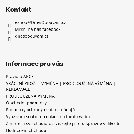
i
s
Kontakt
u
eshop
@
DnesObouvam.cz
Mrkni na náš facebook
dnesobouvam.cz
Informace pro vás
Pravidla AKCE
VRÁCENÍ ZBOŽÍ | VÝMĚNA | PRODLOUŽENÁ VÝMĚNA |
REKLAMACE
PRODLOUŽENÁ VÝMĚNA
Obchodní podmínky
Podmínky ochrany osobních údajů
Využívání souborů cookies na tomto webu
Změřte si své chodidlo a získejte jistotu správné velikosti
Hodnocení obchodu