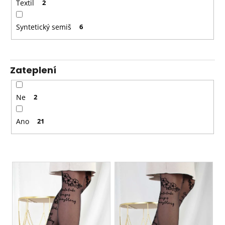
Textil
2
Syntetický semiš
6
Zateplení
Ne
2
Ano
21
V
ý
p
i
s