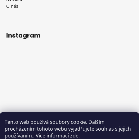
O nás
Instagram
Sledovat na Instagramu
Tento web používá soubory cookie. Dalším
procházením tohoto webu vyjadřujete souhlas s jejich
Facebook
používáním.. Více informací
zde
.