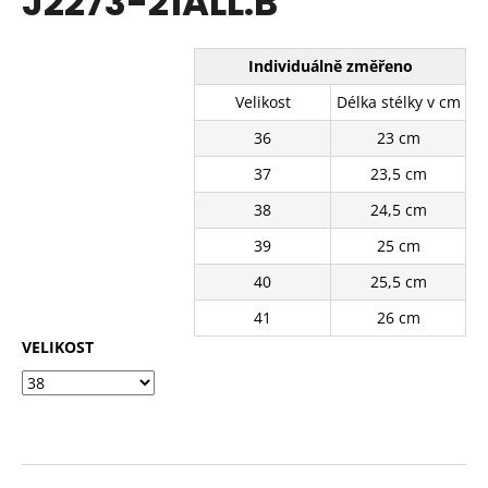
J2273-21ALL.B
č
z
u
5
j
hvězdiček.
Individuálně změřeno
e
m
Velikost
Délka stélky v cm
e
36
23 cm
37
23,5 cm
BÍLÉ
KRAJKOVÉ
38
24,5 cm
PLÁTĚNKY
SJ2637-
39
25 cm
2WH
40
25,5 cm
390
Kč
41
26 cm
Původně:
490
VELIKOST
Kč