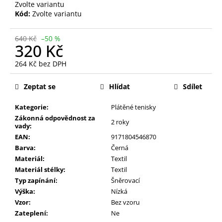
Zvolte variantu
Kód:
Zvolte variantu
640 Kč
–50 %
320 Kč
264 Kč bez DPH
Měrná
cena:
Zeptat se
Hlídat
Sdílet
Kategorie:
Plátěné tenisky
Zákonná odpovědnost za
2 roky
vady:
EAN:
9171804546870
Barva:
Černá
Materiál:
Textil
Materiál stélky:
Textil
Typ zapínání:
Šněrovací
Výška:
Nízká
Vzor:
Bez vzoru
Zateplení:
Ne