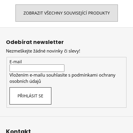
ZOBRAZIT VŠECHNY SOUVISEJÍCÍ PRODUKTY
Z
á
Odebírat newsletter
p
Nezmeškejte žádné novinky či slevy!
a
t
E-mail
í
Vložením e-mailu souhlasíte s
podmínkami ochrany
osobních údajů
PŘIHLÁSIT SE
Kontakt