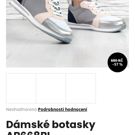
a
j
í
t
?
680 KČ
–57 %
HLEDAT
D
o
p
Průměrné
Neohodnoceno
Podrobnosti hodnocení
hodnocení
o
Dámské botasky
produktu
r
je
u
0,0