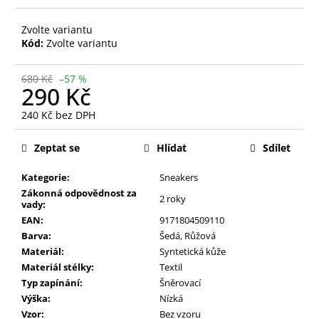
Zvolte variantu
Kód:
Zvolte variantu
680 Kč
–57 %
290 Kč
240 Kč bez DPH
Měrná
cena:
Zeptat se
Hlídat
Sdílet
Kategorie:
Sneakers
Zákonná odpovědnost za
2 roky
vady:
EAN:
9171804509110
Barva:
Šedá
,
Růžová
Materiál:
Syntetická kůže
Materiál stélky:
Textil
Typ zapínání:
Šněrovací
Výška:
Nízká
Vzor:
Bez vzoru