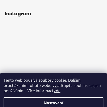
Instagram
Sledovat na Instagramu
Tento web používá soubory cookie. Dalším
procházením tohoto webu vyjadřujete souhlas s jejich
Facebook
používáním.. Více informací
zde
.
Nastavení