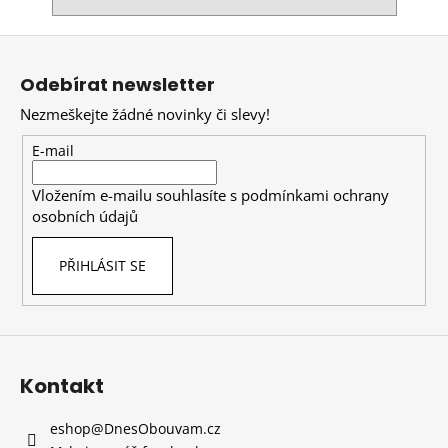
Z
á
Odebírat newsletter
p
Nezmeškejte žádné novinky či slevy!
a
t
E-mail
í
Vložením e-mailu souhlasíte s
podmínkami ochrany
osobních údajů
PŘIHLÁSIT SE
Kontakt
eshop
@
DnesObouvam.cz