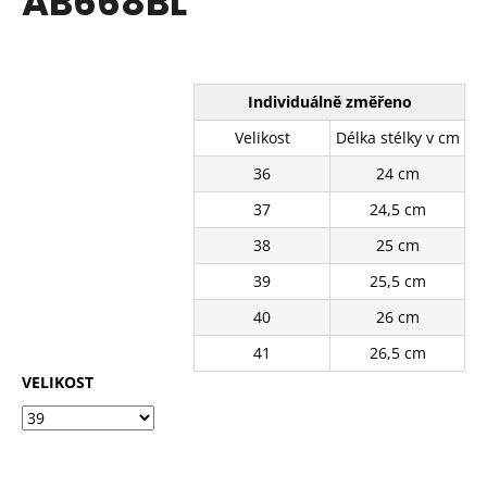
AB668BL
č
z
u
5
j
hvězdiček.
e
m
Individuálně změřeno
e
Velikost
Délka stélky v cm
36
24 cm
BÍLÉ
KRAJKOVÉ
37
24,5 cm
TENISKY
11201-
38
25 cm
8WH
39
25,5 cm
390
Kč
40
26 cm
Původně:
490
41
26,5 cm
Kč
VELIKOST