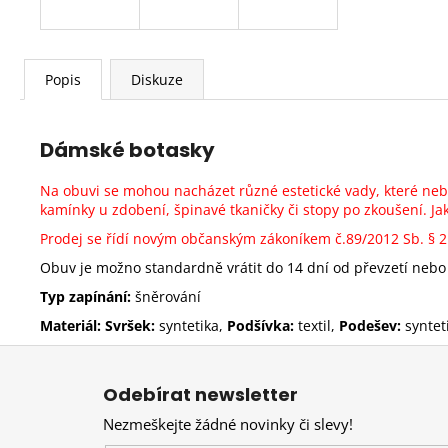
Popis
Diskuze
Dámské botasky
Na obuvi se mohou nacházet různé estetické vady, které ne
kamínky u zdobení, špinavé tkaničky či stopy po zkoušení. 
Prodej se řídí novým občanským zákoníkem č.89/2012 Sb.
§ 
Obuv je možno standardně vrátit do 14 dní od převzetí nebo 
Typ zapínání:
šněrování
Materiál: Svršek:
syntetika,
Podšívka:
textil,
Podešev:
syntet
Z
á
Odebírat newsletter
p
Nezmeškejte žádné novinky či slevy!
a