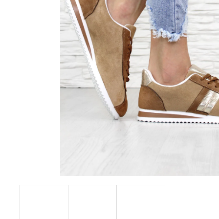
228 Kč
Původně:
610 Kč