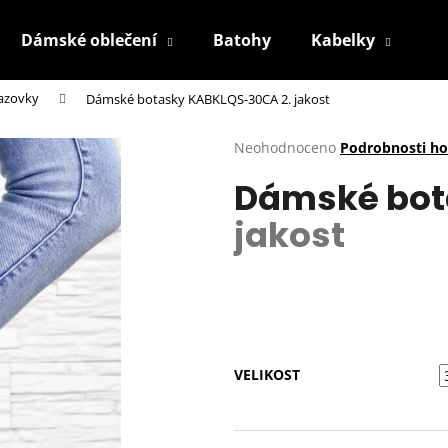
Dámské oblečení
Batohy
Kabelky
P
kazovky
Dámské botasky KABKLQS-30CA
2. jakost
Co potřebujete najít?
Průměrné
Neohodnoceno
Podrobnosti h
hodnocení
Dámské bo
produktu
HLEDAT
je
jakost
0,0
z
5
Doporučujeme
hvězdiček.
VELIKOST
BÍLÉ KRAJKOVÉ PLÁTĚNKY SJ2637-2WH
BÍLÉ KRAJKOVÉ 