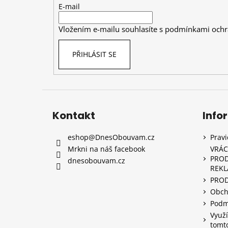
t
E-mail
í
Vložením e-mailu souhlasíte s
podmínkami ochr
PŘIHLÁSIT SE
Kontakt
Info
eshop
@
DnesObouvam.cz
Prav
Mrkni na náš facebook
VRÁC
PROD
dnesobouvam.cz
REK
PRO
Obch
Podm
Využí
tomt