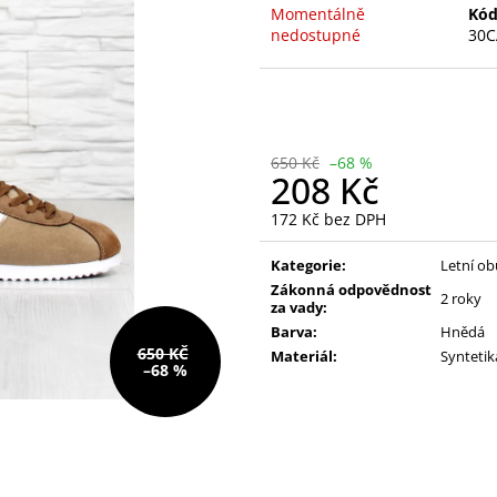
390 Kč
390 Kč
Momentálně
Kód
Původně:
490 Kč
Původně:
490 K
nedostupné
30C
650 Kč
–68 %
208 Kč
172 Kč bez DPH
Měrná
cena:
Kategorie:
Letní ob
Zákonná odpovědnost
2 roky
za vady:
Barva:
Hnědá
650 KČ
Materiál:
Syntetik
–68 %