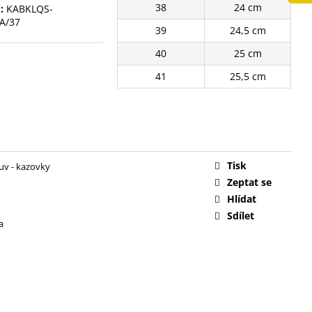
38
24 cm
:
KABKLQS-
č
A/37
39
24,5 cm
40
25 cm
41
25,5 cm
Tisk
uv - kazovky
Zeptat se
Hlídat
Sdílet
a