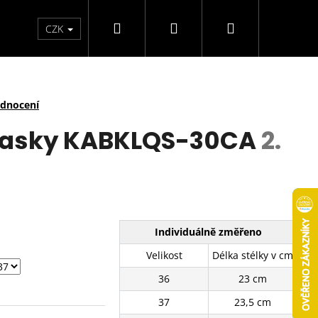
Hledat
Přihlášení
Nákupní
arfémy
Svíčky
CZK
košík
odnocení
tasky KABKLQS-30CA
2.
Individuálně změřeno
Velikost
Délka stélky v cm
36
23 cm
37
23,5 cm
TENISKY 11201-8WH