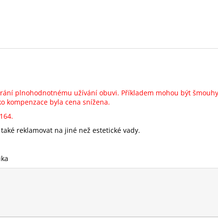
brání plnohodnotnému užívání obuvi. Příkladem mohou být šmouhy 
Jako kompenzace byla cena snížena.
2164.
také reklamovat na jiné než estetické vady.
ika