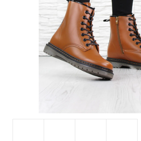
228 Kč
Původně:
610 Kč