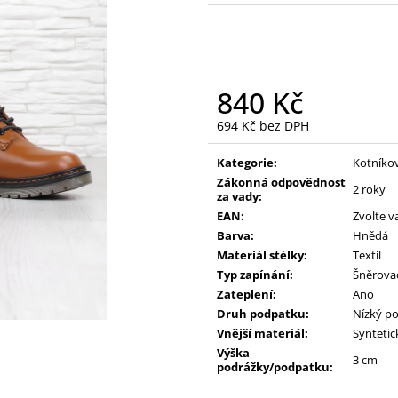
390 Kč
390 Kč
Původně:
490 Kč
Původně:
490 K
840 Kč
694 Kč bez DPH
Měrná
cena:
Kategorie:
Kotníko
Zákonná odpovědnost
2 roky
za vady:
EAN:
Zvolte v
Barva:
Hnědá
Materiál stélky:
Textil
Typ zapínání:
Šněrova
Zateplení:
Ano
Druh podpatku:
Nízký p
Vnější materiál:
Syntetic
Výška
3 cm
podrážky/podpatku: