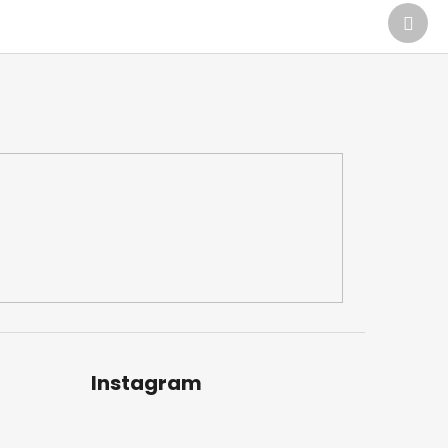
Další
prod
Instagram