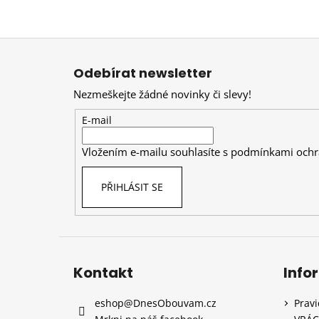
Z
á
Odebírat newsletter
p
Nezmeškejte žádné novinky či slevy!
a
t
E-mail
í
Vložením e-mailu souhlasíte s
podmínkami ochr
PŘIHLÁSIT SE
Kontakt
Info
eshop
@
DnesObouvam.cz
Prav