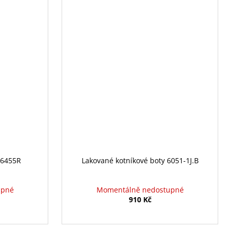
 6455R
Lakované kotníkové boty 6051-1J.B
upné
Momentálně nedostupné
910 Kč