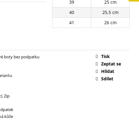
39
25 cm
č
40
25,5 cm
41
26 cm
Tisk
vé boty bez podpatku
Zeptat se
Hlídat
ariantu
Sdílet
cí
,
Zip
odpatek
ká kůže