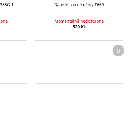
9383G-1
Dámské černé džíny T669
upné
Momentálně nedostupné
520 Kč
Další
prod