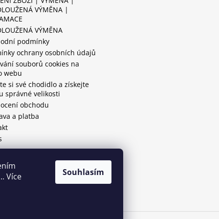
ENÍ ZBOŽÍ | VÝMĚNA |
LOUŽENÁ VÝMĚNA |
LAMACE
DLOUŽENÁ VÝMĚNA
odní podmínky
ínky ochrany osobních údajů
vání souborů cookies na
o webu
e si své chodidlo a získejte
tu správné velikosti
ocení obchodu
ava a platba
akt
s
ením
Souhlasím
. Více