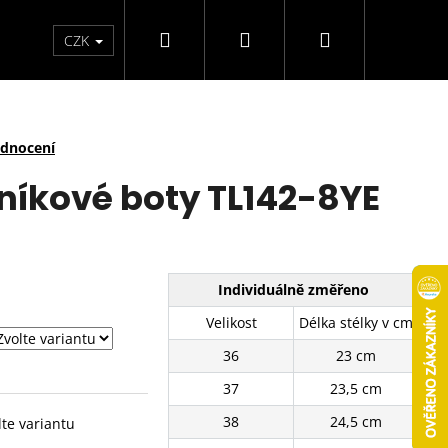
Hledat
Přihlášení
Nákupní
arfémy
Svíčky
CZK
košík
odnocení
íkové boty TL142-8YE
Individuálně změřeno
Velikost
Délka stélky v cm
36
23 cm
37
23,5 cm
38
24,5 cm
lte variantu
TENISKY 11201-8WH