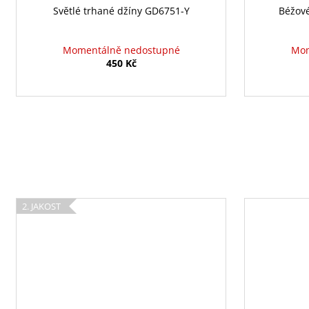
Světlé trhané džíny GD6751-Y
Béžové
Momentálně nedostupné
Mom
450 Kč
2. JAKOST