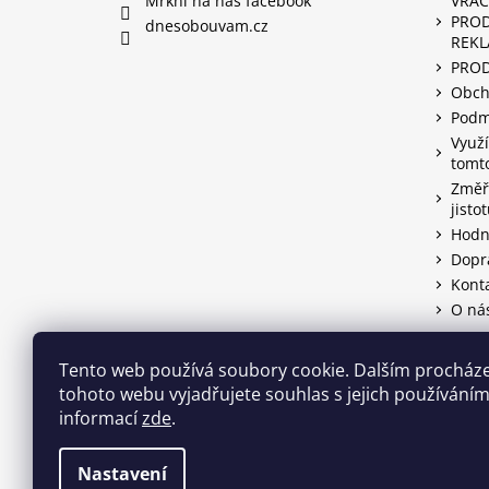
Mrkni na náš facebook
VRÁC
PROD
dnesobouvam.cz
REK
PRO
Obch
Podm
Využí
tomt
Změřt
jisto
Hodn
Dopr
Kont
O ná
Tento web používá soubory cookie. Dalším procház
Facebook
tohoto webu vyjadřujete souhlas s jejich používáním.
informací
zde
.
Nastavení