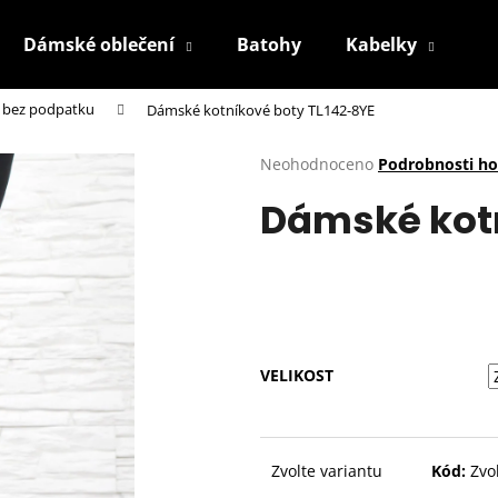
Dámské oblečení
Batohy
Kabelky
P
 bez podpatku
Dámské kotníkové boty TL142-8YE
Co potřebujete najít?
Průměrné
Neohodnoceno
Podrobnosti h
hodnocení
Dámské kotn
produktu
HLEDAT
je
0,0
z
5
Doporučujeme
hvězdiček.
VELIKOST
Zvolte variantu
Kód:
Zvo
BÍLÉ KRAJKOVÉ PLÁTĚNKY SJ2637-2WH
BÍLÉ KRAJKOVÉ 