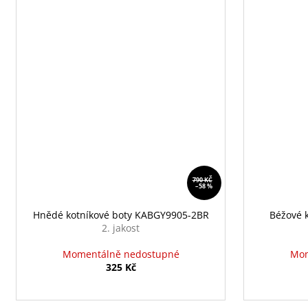
790 KČ
–58 %
Hnědé kotníkové boty KABGY9905-2BR
Béžové 
2. jakost
Momentálně nedostupné
Mom
325 Kč