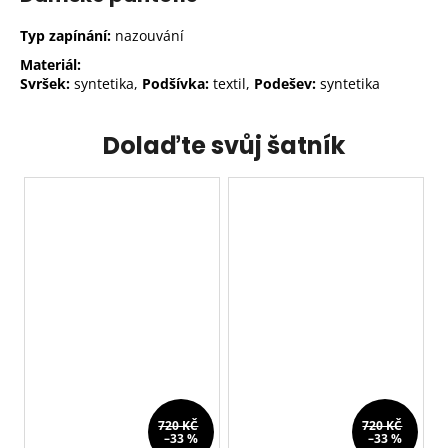
Typ zapínání:
nazouvání
Materiál:
Svršek:
syntetika,
Podšívka:
textil,
Podešev:
syntetika
Dolaďte svůj šatník
720 KČ
720 KČ
–33 %
–33 %