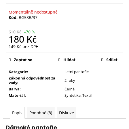
Momentálně nedostupné
Kód:
BG58B/37
610 Kč
–70 %
180 Kč
149 Kč bez DPH
Měrná
cena:
Zeptat se
Hlídat
Sdílet
Kategorie:
Letní pantofle
Zákonná odpovědnost za
2 roky
vady:
Barva:
Černá
Materiál:
Syntetika
,
Textil
Popis
Podobné (8)
Diskuze
Dámské pantofle