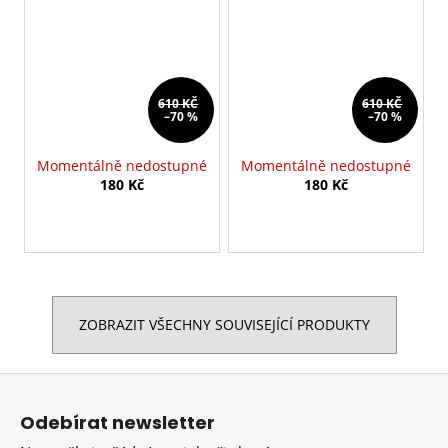
610 KČ
610 KČ
–70 %
–70 %
Momentálně nedostupné
Momentálně nedostupné
180 Kč
180 Kč
ZOBRAZIT VŠECHNY SOUVISEJÍCÍ PRODUKTY
Z
á
Odebírat newsletter
p