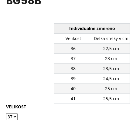
BG58B
č
z
u
5
j
hvězdiček.
e
m
Individuálně změřeno
e
Velikost
Délka stélky v cm
36
22,5 cm
BÍLÉ
KRAJKOVÉ
37
23 cm
PLÁTĚNKY
SJ2637-
38
23,5 cm
2WH
39
24,5 cm
390
Kč
40
25 cm
Původně:
490
41
25,5 cm
Kč
VELIKOST