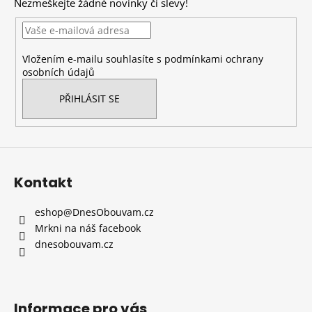
Nezmeškejte žádné novinky či slevy!
a
t
í
Vložením e-mailu souhlasíte s
podmínkami ochrany
osobních údajů
PŘIHLÁSIT SE
Kontakt
eshop
@
DnesObouvam.cz
Mrkni na náš facebook
dnesobouvam.cz
Informace pro vás