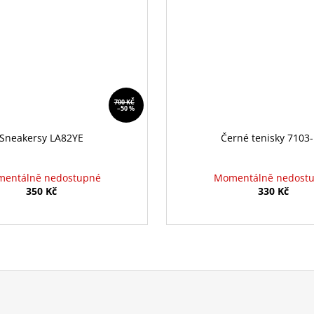
700 KČ
–50 %
Sneakersy LA82YE
Černé tenisky 7103
entálně nedostupné
Momentálně nedost
350 Kč
330 Kč