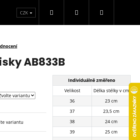
Hledat
Přihlášení
Nákupní
arfémy
Svíčky
CZK
košík
odnocení
isky AB833B
Individuálně změřeno
Velikost
Délka stélky v cm
36
23 cm
37
23,5 cm
38
24 cm
lte variantu
39
25 cm
É TENISKY SJ2637-3BE