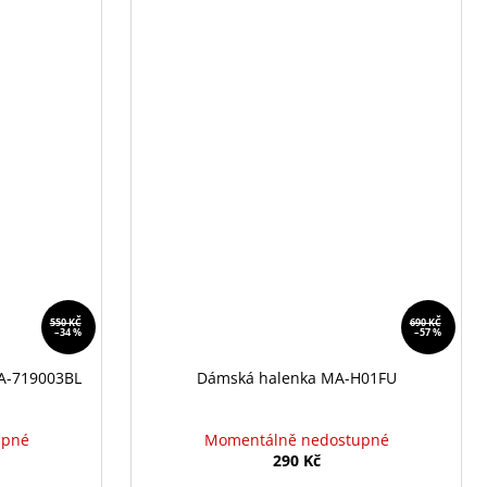
550 KČ
690 KČ
–34 %
–57 %
MA-719003BL
Dámská halenka MA-H01FU
upné
Momentálně nedostupné
290 Kč