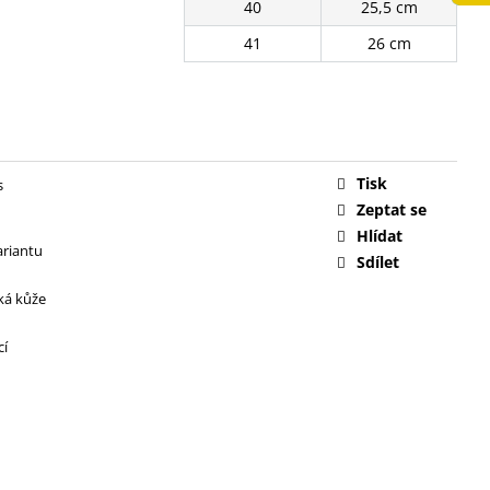
40
25,5 cm
č
41
26 cm
Tisk
s
Zeptat se
Hlídat
ariantu
Sdílet
ká kůže
cí