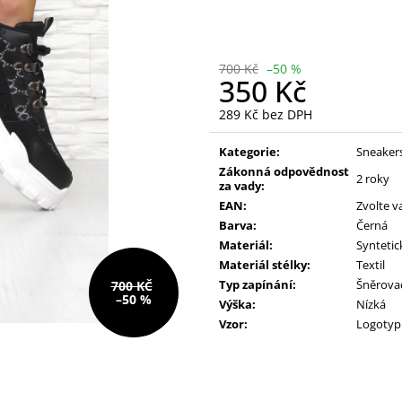
228 Kč
390 Kč
Původně:
610 Kč
Původně:
490 K
700 Kč
–50 %
350 Kč
289 Kč bez DPH
Měrná
cena:
Kategorie:
Sneaker
Zákonná odpovědnost
2 roky
za vady:
EAN:
Zvolte v
Barva:
Černá
Materiál:
Syntetic
Materiál stélky:
Textil
Typ zapínání:
Šněrova
700 KČ
–50 %
Výška:
Nízká
Vzor:
Logotyp