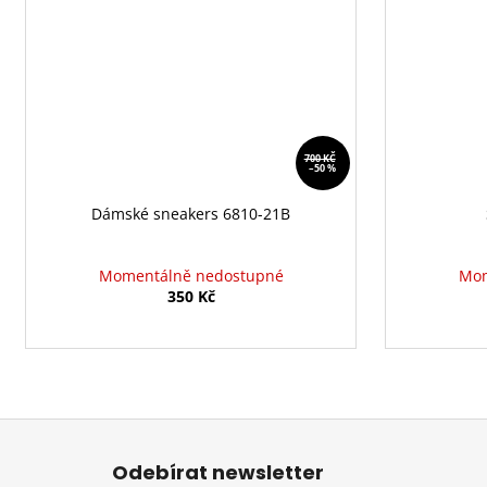
700 KČ
–50 %
Dámské sneakers 6810-21B
Momentálně nedostupné
Mom
350 Kč
Z
á
Odebírat newsletter