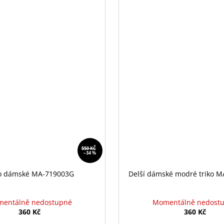
550 KČ
–34 %
ko dámské MA-719003G
Delší dámské modré triko 
entálně nedostupné
Momentálně nedost
360 Kč
360 Kč