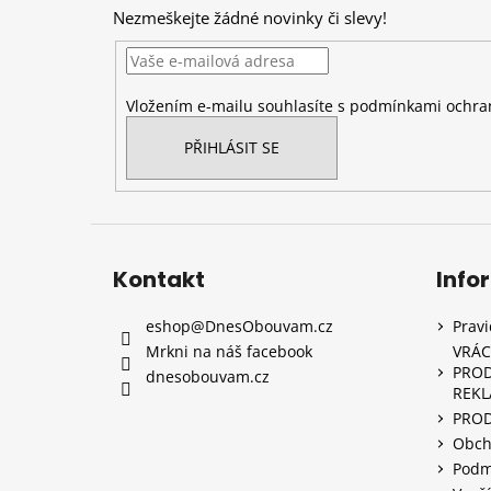
p
Nezmeškejte žádné novinky či slevy!
a
t
í
Vložením e-mailu souhlasíte s
podmínkami ochran
PŘIHLÁSIT SE
Kontakt
Info
eshop
@
DnesObouvam.cz
Prav
Mrkni na náš facebook
VRÁC
PROD
dnesobouvam.cz
REK
PRO
Obch
Podm