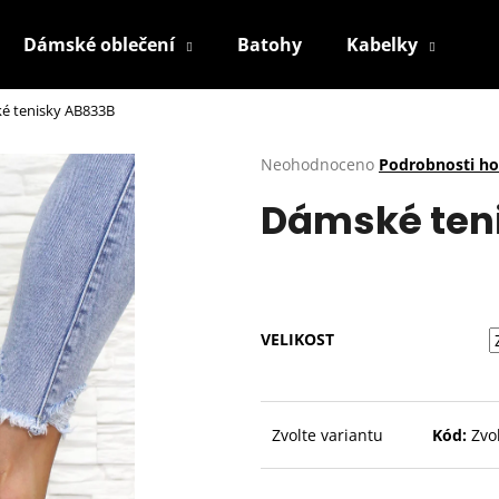
Dámské oblečení
Batohy
Kabelky
P
é tenisky AB833B
Co potřebujete najít?
Průměrné
Neohodnoceno
Podrobnosti h
hodnocení
Dámské ten
produktu
HLEDAT
je
0,0
z
5
Doporučujeme
hvězdiček.
VELIKOST
Zvolte variantu
Kód:
Zvo
BÍLÉ TENISKY KABPC19WH
2. JAKOST
BÉŽOVÉ KRAJKOV