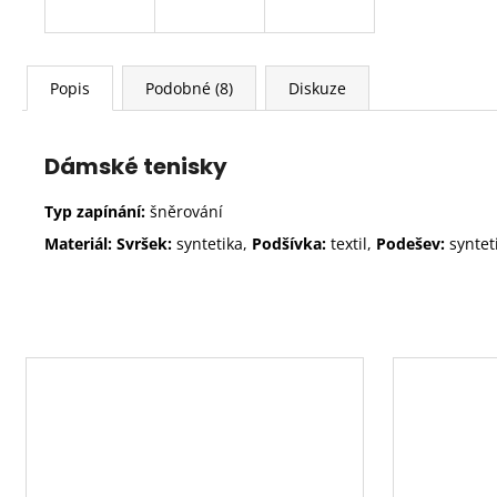
Popis
Podobné (8)
Diskuze
Dámské tenisky
Typ zapínání:
šněrování
Materiál: Svršek:
syntetika,
Podšívka:
textil,
Podešev:
syntet