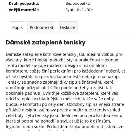
Druh podpatku:
Bez podpatku
Vnější materiál:
Syntetická kůže
Popis
Podobné (8)
Diskuze
Dámské zateplené tenisky
Dámské zateplené kotníkové tenisky jsou ideální volbou pro
všechny, které hledají pohodlí, styl a praktičnost v jednom.
Tento model spojuje moderní design s maximálním
komfortem, což je činí perfektními pro každodenní nošení, ať
už se chystáte na procházku po městě nebo jen na nákup.
Tenisky se snadno zapínají díky zipu a šněrování, které
umožňuje přizpůsobit šířku podle potřeby a zajistí tak
dokonalé padnutí. Uvnitř je kožíškové zateplení, které vás
udrží v teple i v chladnějších měsících, takže vaše nohy
budou v komfortu po celý den. Ozdobný zip na vnější straně
přidává designu zajímavý prvek a podtrhuje trendy vzhled
celé boty. Tyto tenisky jsou ideální volbou pro každou ženu,
která si potrpí na pohodlí a styl, ať už je to k džínsům,
legínám nebo sukni. Při každém kroku budete mít jistotu, že