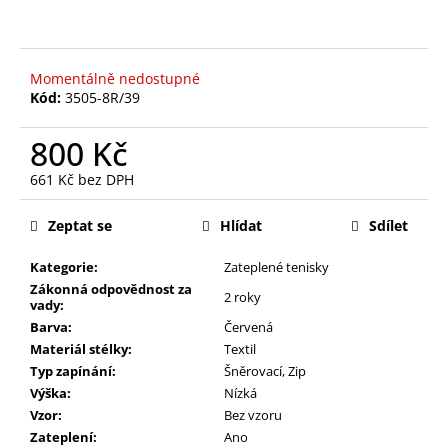
Momentálně nedostupné
Kód:
3505-8R/39
800 Kč
661 Kč bez DPH
Měrná
cena:
Zeptat se
Hlídat
Sdílet
Kategorie:
Zateplené tenisky
Zákonná odpovědnost za
2 roky
vady:
Barva:
Červená
Materiál stélky:
Textil
Typ zapínání:
Šněrovací
,
Zip
Výška:
Nízká
Vzor:
Bez vzoru
Zateplení:
Ano