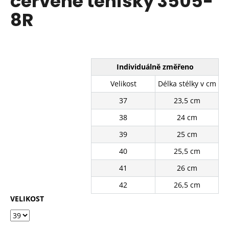
červené tenisky 3505-
č
z
u
8R
5
j
hvězdiček.
e
m
e
Individuálně změřeno
Velikost
Délka stélky v cm
BÍLÉ
KRAJKOVÉ
37
23,5 cm
PLÁTĚNKY
SJ2637-
38
24 cm
2WH
39
25 cm
390
Kč
40
25,5 cm
Původně:
490
41
26 cm
Kč
42
26,5 cm
VELIKOST