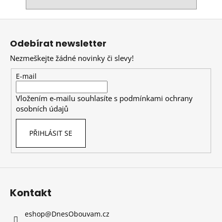
Z
á
Odebírat newsletter
p
Nezmeškejte žádné novinky či slevy!
a
t
E-mail
í
Vložením e-mailu souhlasíte s
podmínkami ochrany
osobních údajů
PŘIHLÁSIT SE
Kontakt
eshop
@
DnesObouvam.cz