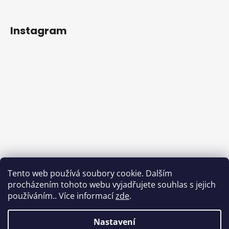
Instagram
Sledovat na Instagramu
Tento web používá soubory cookie. Dalším
procházením tohoto webu vyjadřujete souhlas s jejich
Facebook
používáním.. Více informací
zde
.
Nastavení