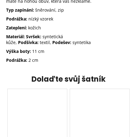
máte na nohou obuv, která vás nezklame.
Typ zapínání:
šněrování, zip
Podrážka:
nízký vzorek
Zateplení:
kožich
Materiál: Svršek:
syntetická
kůže,
Podšívka:
textil,
Podešev:
syntetika
Výška boty:
11 cm
Podrážka:
2 cm
Dolaďte svůj šatník