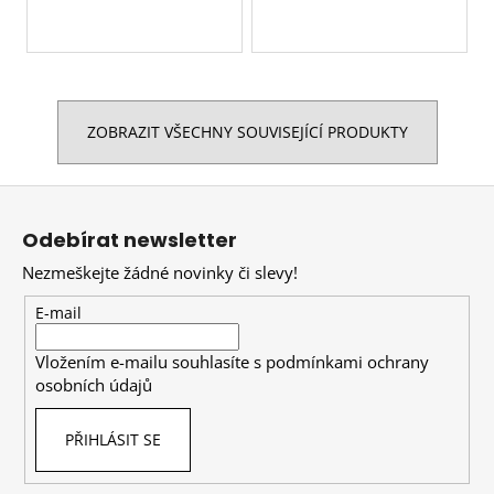
ZOBRAZIT VŠECHNY SOUVISEJÍCÍ PRODUKTY
Z
á
Odebírat newsletter
p
Nezmeškejte žádné novinky či slevy!
a
t
E-mail
í
Vložením e-mailu souhlasíte s
podmínkami ochrany
osobních údajů
PŘIHLÁSIT SE