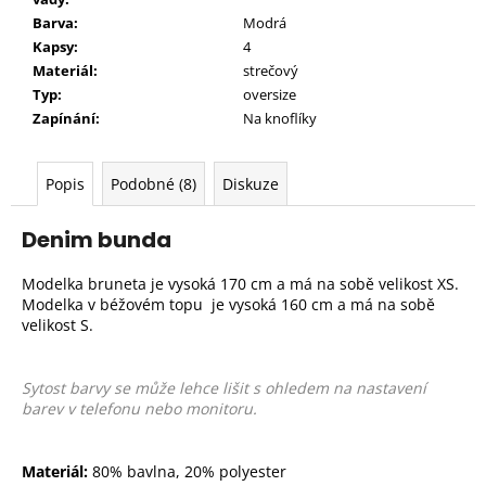
Barva:
Modrá
Kapsy:
4
Materiál:
strečový
Typ:
oversize
Zapínání:
Na knoflíky
Popis
Podobné (8)
Diskuze
Denim bunda
Modelka bruneta je vysoká 170 cm a má na sobě velikost XS.
Modelka v béžovém topu je vysoká 160 cm a má na sobě
velikost S.
Sytost barvy se může lehce lišit s ohledem na nastavení
barev v telefonu nebo monitoru.
Materiál:
80% bavlna, 20% polyester