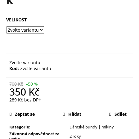
K
č
z
u
5
j
hvězdiček.
VELIKOST
e
m
e
BÍLÉ
TENISKY
Zvolte variantu
KABPC19WH
Kód:
Zvolte variantu
2.
JAKOST
228
700 Kč
–50 %
Kč
350 Kč
Původně:
610
289 Kč bez DPH
Kč
Měrná
cena:
Zeptat se
Hlídat
Sdílet
Kategorie:
Dámské bundy | mikiny
Zákonná odpovědnost za
2 roky
vady: