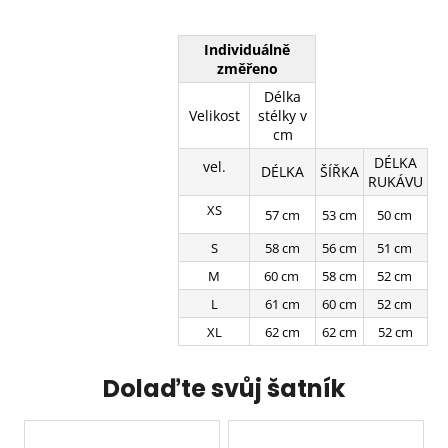
Individuálně
změřeno
Délka
Velikost
stélky v
cm
DÉLKA
vel.
DÉLKA
ŠÍŘKA
RUKÁVU
XS
57 cm
53 cm
50 cm
S
58 cm
56 cm
51 cm
M
60 cm
58 cm
52 cm
L
61 cm
60 cm
52 cm
XL
62 cm
62 cm
52 cm
Dolaďte svůj šatník