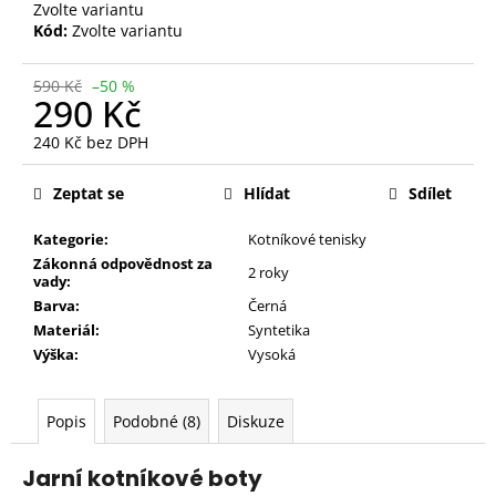
Zvolte variantu
Kód:
Zvolte variantu
590 Kč
–50 %
290 Kč
240 Kč bez DPH
Měrná
cena:
Zeptat se
Hlídat
Sdílet
Kategorie:
Kotníkové tenisky
Zákonná odpovědnost za
2 roky
vady:
Barva:
Černá
Materiál:
Syntetika
Výška:
Vysoká
Popis
Podobné (8)
Diskuze
Jarní kotníkové boty