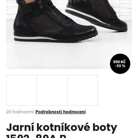
a
j
í
t
?
590 KČ
–50 %
HLEDAT
D
o
p
Průměrné
20 hodnocení
Podrobnosti hodnocení
hodnocení
o
Jarní kotníkové boty
produktu
r
je
u
4,8