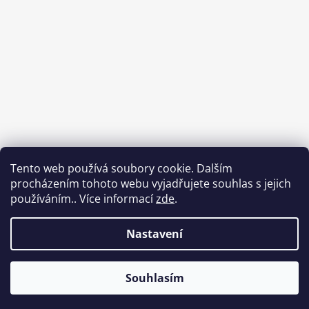
Sledovat na Instagramu
Tento web používá soubory cookie. Dalším
procházením tohoto webu vyjadřujete souhlas s jejich
Facebook
používáním.. Více informací
zde
.
Nastavení
Vytvořil Shoptet
Souhlasím
Copyright 2026
DnesObouvam.cz
. Všechna práva vyhrazena.