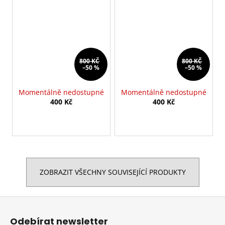
800 KČ
800 KČ
–50 %
–50 %
Momentálně nedostupné
Momentálně nedostupné
400 Kč
400 Kč
ZOBRAZIT VŠECHNY SOUVISEJÍCÍ PRODUKTY
Z
á
Odebírat newsletter