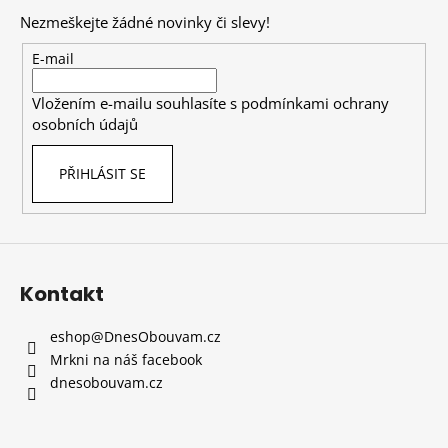
p
Nezmeškejte žádné novinky či slevy!
a
t
E-mail
í
Vložením e-mailu souhlasíte s
podmínkami ochrany
osobních údajů
PŘIHLÁSIT SE
Kontakt
eshop
@
DnesObouvam.cz
Mrkni na náš facebook
dnesobouvam.cz