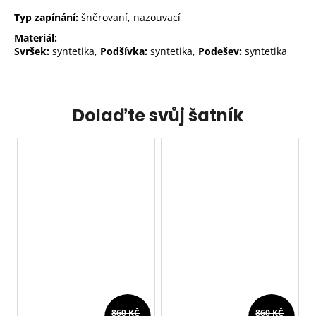
Typ zapínání:
šněrovaní, nazouvací
Materiál:
Svršek:
syntetika,
Podšívka:
syntetika,
Podešev:
syntetika
Dolaďte svůj šatník
860 KČ
860 KČ