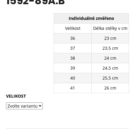
1592-89A.B
č
z
u
5
j
hvězdiček.
Individuálně změřeno
e
m
Velikost
Délka stélky v cm
e
36
23 cm
37
23,5 cm
BÍLÉ
KRAJKOVÉ
38
24 cm
TENISKY
11201-
39
24,5 cm
8WH
40
25,5 cm
390
Kč
41
26 cm
Původně:
490
VELIKOST
Kč