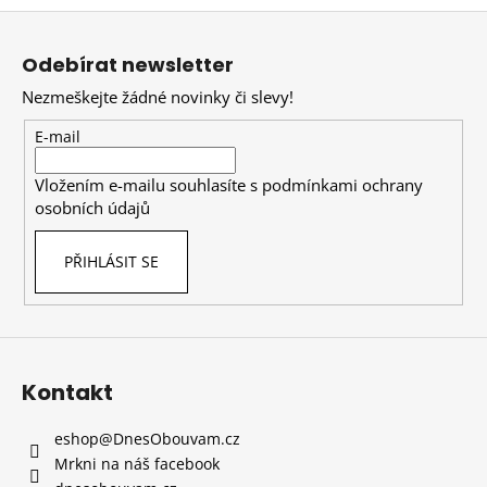
Z
á
Odebírat newsletter
p
Nezmeškejte žádné novinky či slevy!
a
t
E-mail
í
Vložením e-mailu souhlasíte s
podmínkami ochrany
osobních údajů
PŘIHLÁSIT SE
Kontakt
eshop
@
DnesObouvam.cz
Mrkni na náš facebook