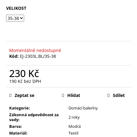
č
z
u
VELIKOST
5
j
hvězdiček.
e
m
e
Momentálně nedostupné
PANTOFLE
Kód:
EJ-2303L.BL/35-38
FG-
856-
03BE
230 Kč
310
190 Kč bez DPH
Kč
Původně:
Měrná
630
cena:
Zeptat se
Hlídat
Sdílet
Kč
Kategorie:
Domácí baleríny
Zákonná odpovědnost za
2 roky
vady:
Barva:
Modrá
Materiál:
Textil