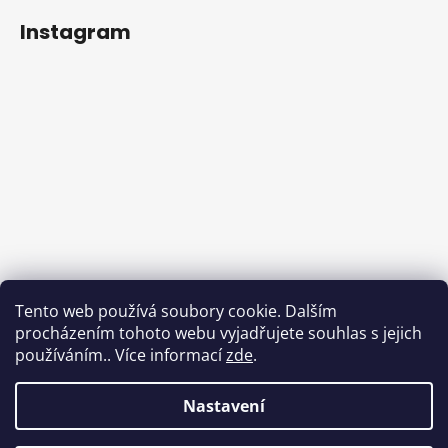
Instagram
Sledovat na Instagramu
Tento web používá soubory cookie. Dalším
procházením tohoto webu vyjadřujete souhlas s jejich
Facebook
používáním.. Více informací
zde
.
Nastavení
Vytvořil Shoptet