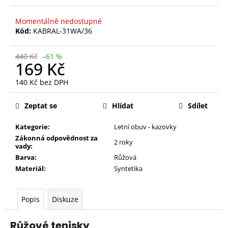
Momentálně nedostupné
Kód:
KABRAL-31WA/36
440 Kč
–61 %
169 Kč
140 Kč bez DPH
Měrná
cena:
Zeptat se
Hlídat
Sdílet
Kategorie:
Letní obuv - kazovky
Zákonná odpovědnost za
2 roky
vady:
Barva:
Růžová
Materiál:
Syntetika
Popis
Diskuze
Růžové tenisky