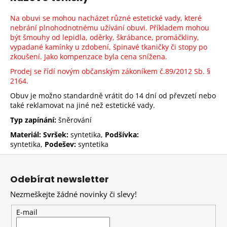
Na obuvi se mohou nacházet různé estetické vady, které
nebrání plnohodnotnému užívání obuvi. Příkladem mohou
být šmouhy od lepidla, oděrky, škrábance, promáčkliny,
vypadané kamínky u zdobení, špinavé tkaničky či stopy po
zkoušení. Jako kompenzace byla cena snížena.
Prodej se řídí novým občanským zákoníkem č.89/2012 Sb.
§
2164.
Obuv je možno standardně vrátit do 14 dní od převzetí nebo
také reklamovat na jiné než estetické vady.
Typ zapínání:
šněrování
Materiál: Svršek:
syntetika,
Podšívka:
syntetika,
Podešev:
syntetika
Z
á
Odebírat newsletter
p
Nezmeškejte žádné novinky či slevy!
a
t
E-mail
í