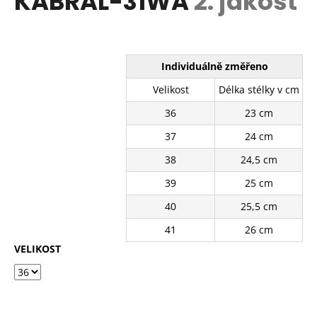
KABRAL-31WA
2. jakost
č
z
u
5
j
hvězdiček.
e
m
Individuálně změřeno
e
Velikost
Délka stélky v cm
36
23 cm
BÍLÉ
KRAJKOVÉ
37
24 cm
TENISKY
11201-
38
24,5 cm
8WH
39
25 cm
390
Kč
40
25,5 cm
Původně:
490
41
26 cm
Kč
VELIKOST