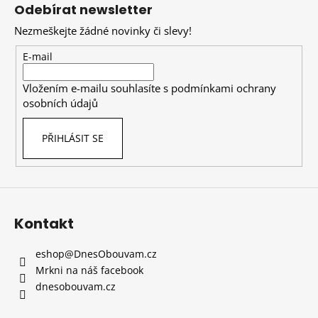
á
Odebírat newsletter
p
Nezmeškejte žádné novinky či slevy!
a
t
E-mail
í
Vložením e-mailu souhlasíte s
podmínkami ochrany
osobních údajů
PŘIHLÁSIT SE
Kontakt
eshop
@
DnesObouvam.cz
Mrkni na náš facebook
dnesobouvam.cz