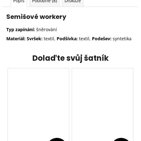
Popis
Podobné (8)
Diskuze
Semišové workery
Typ zapínání:
šněrování
Materiál: Svršek:
textil,
Podšívka:
textil,
Podešev:
syntetika
Dolaďte svůj šatník