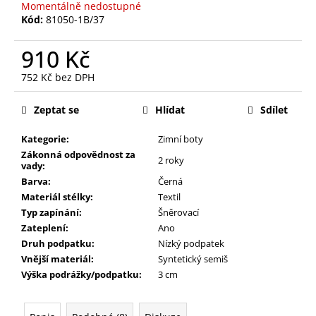
Momentálně nedostupné
Kód:
81050-1B/37
910 Kč
752 Kč bez DPH
Měrná
cena:
Zeptat se
Hlídat
Sdílet
Kategorie:
Zimní boty
Zákonná odpovědnost za
2 roky
vady:
Barva:
Černá
Materiál stélky:
Textil
Typ zapínání:
Šněrovací
Zateplení:
Ano
Druh podpatku:
Nízký podpatek
Vnější materiál:
Syntetický semiš
Výška podrážky/podpatku:
3 cm