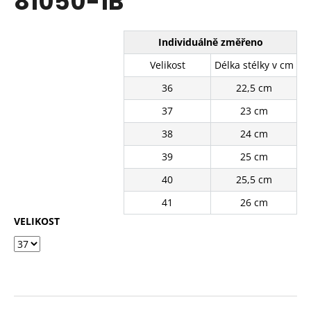
81050-1B
č
z
u
5
j
hvězdiček.
Individuálně změřeno
e
m
Velikost
Délka stélky v cm
e
36
22,5 cm
37
23 cm
PANTOFLE
FG-
38
24 cm
856-
03BE
39
25 cm
310
40
25,5 cm
Kč
Původně:
41
26 cm
630
Kč
VELIKOST