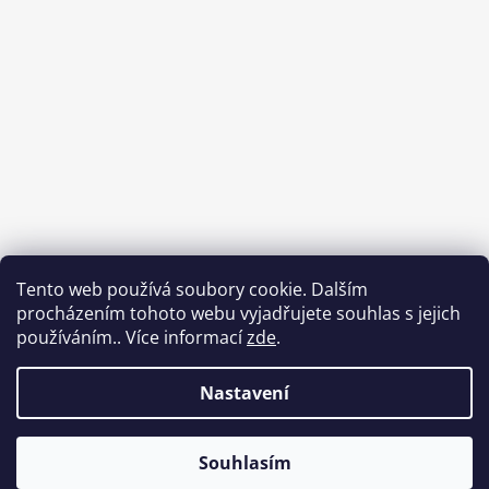
Sledovat na Instagramu
Tento web používá soubory cookie. Dalším
procházením tohoto webu vyjadřujete souhlas s jejich
Facebook
používáním.. Více informací
zde
.
Nastavení
Vytvořil Shoptet
Souhlasím
Copyright 2026
DnesObouvam.cz
. Všechna práva vyhrazena.