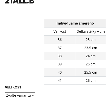
21ALL.B
č
z
u
5
j
hvězdiček.
e
m
Individuálně změřeno
e
Velikost
Délka stélky v cm
36
23 cm
BÉŽOVÉ
KRAJKOVÉ
37
23,5 cm
TENISKY
SJ2637-
38
24 cm
3BE
39
25 cm
390
Kč
40
25,5 cm
Původně:
490
41
26 cm
Kč
VELIKOST