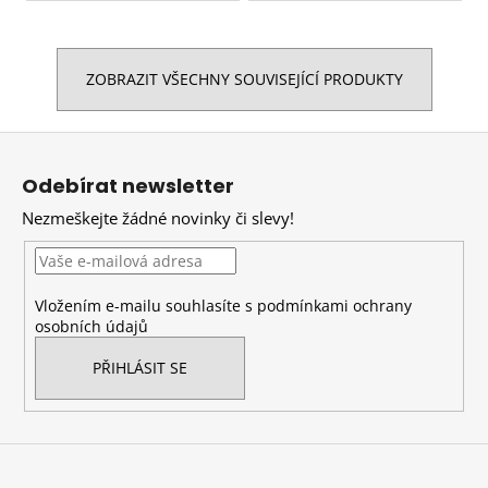
ZOBRAZIT VŠECHNY SOUVISEJÍCÍ PRODUKTY
Z
á
Odebírat newsletter
p
Nezmeškejte žádné novinky či slevy!
a
t
í
Vložením e-mailu souhlasíte s
podmínkami ochrany
osobních údajů
PŘIHLÁSIT SE