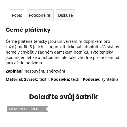
Popis
Podobné (8)
Diskuze
Černé plátěnky
Černé plátěné tenisky jsou univerzálním doplňkem pro
každý outfit. S jejich schopností dokonale doplnit váš styl by
neměly chybět v žádném dámském botníku. Tyto tenisky
jsou nejen lehké a pohodlné, ale také vhodné pro nošení od
jara až do podzimu.
Zapínání:
nazouvání, šněrování
Materiál: Svršek:
textil,
Podšívka:
textil,
Podešev:
syntetika
Dolaďte svůj šatník
FINÁLNÍ DOPRODEJ