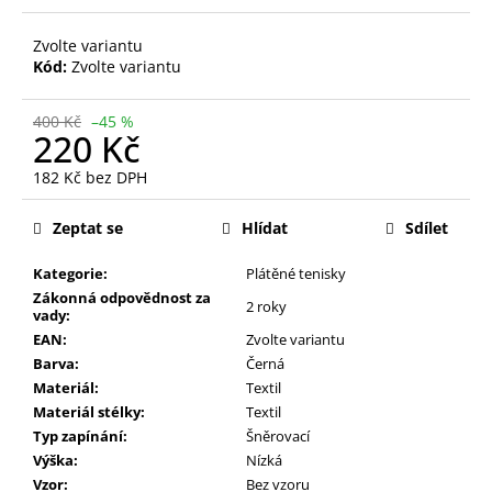
Zvolte variantu
Kód:
Zvolte variantu
400 Kč
–45 %
220 Kč
182 Kč bez DPH
Měrná
cena:
Zeptat se
Hlídat
Sdílet
Kategorie:
Plátěné tenisky
Zákonná odpovědnost za
2 roky
vady:
EAN:
Zvolte variantu
Barva:
Černá
Materiál:
Textil
Materiál stélky:
Textil
Typ zapínání:
Šněrovací
Výška:
Nízká
Vzor:
Bez vzoru