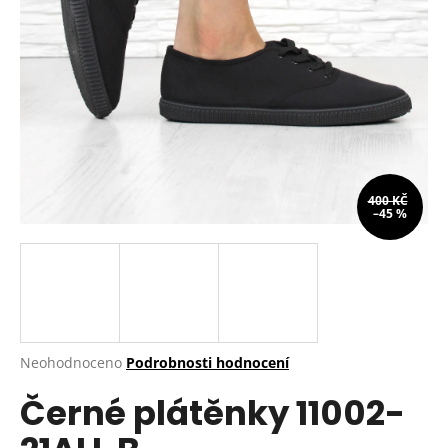
a
j
í
t
?
400 KČ
–45 %
HLEDAT
D
o
p
Průměrné
Neohodnoceno
Podrobnosti hodnocení
hodnocení
o
Černé plátěnky 11002-
produktu
r
je
u
0,0