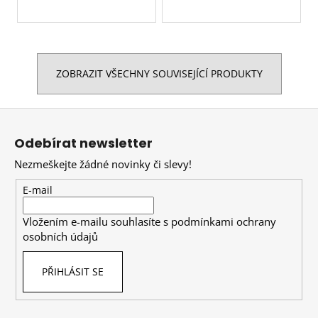
ZOBRAZIT VŠECHNY SOUVISEJÍCÍ PRODUKTY
Z
á
Odebírat newsletter
p
Nezmeškejte žádné novinky či slevy!
a
t
E-mail
í
Vložením e-mailu souhlasíte s
podmínkami ochrany
osobních údajů
PŘIHLÁSIT SE