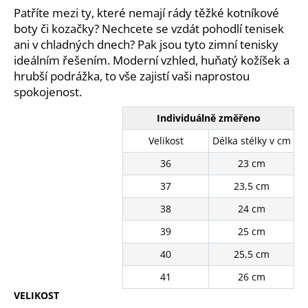
č
z
Patříte mezi ty, které nemají rády těžké kotníkové
u
5
boty či kozačky? Nechcete se vzdát pohodlí tenisek
j
hvězdiček.
ani v chladných dnech? Pak jsou tyto zimní tenisky
e
ideálním řešením. Moderní vzhled, huňatý kožíšek a
m
hrubší podrážka, to vše zajistí vaši naprostou
e
spokojenost.
BÍLÉ
Individuálně změřeno
KRAJKOVÉ
Velikost
Délka stélky v cm
PLÁTĚNKY
SJ2637-
36
23 cm
2WH
390
37
23,5 cm
Kč
Původně:
38
24 cm
490
Kč
39
25 cm
40
25,5 cm
41
26 cm
VELIKOST