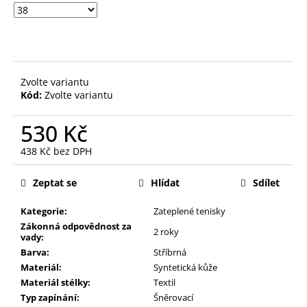
Zvolte variantu
Kód:
Zvolte variantu
530 Kč
438 Kč bez DPH
Měrná
cena:
Zeptat se
Hlídat
Sdílet
Kategorie:
Zateplené tenisky
Zákonná odpovědnost za
2 roky
vady:
Barva:
Stříbrná
Materiál:
Syntetická kůže
Materiál stélky:
Textil
Typ zapínání:
Šněrovací