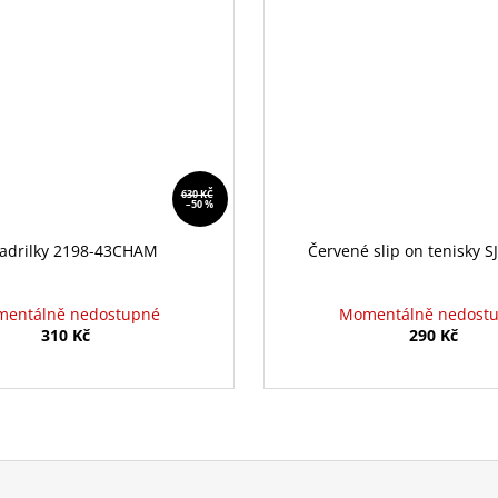
630 KČ
–50 %
adrilky 2198-43CHAM
Červené slip on tenisky S
entálně nedostupné
Momentálně nedost
310 Kč
290 Kč