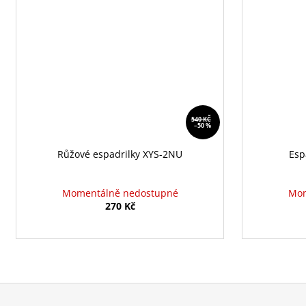
540 KČ
–50 %
Růžové espadrilky XYS-2NU
Esp
Momentálně nedostupné
Mom
270 Kč
Z