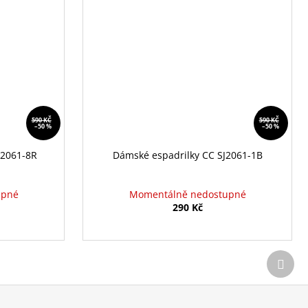
590 KČ
590 KČ
–50 %
–50 %
J2061-8R
Dámské espadrilky CC SJ2061-1B
upné
Momentálně nedostupné
290 Kč
Další
prod