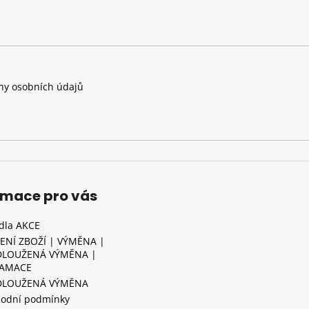
y osobních údajů
rmace pro vás
idla AKCE
ENÍ ZBOŽÍ | VÝMĚNA |
LOUŽENÁ VÝMĚNA |
LAMACE
DLOUŽENÁ VÝMĚNA
odní podmínky