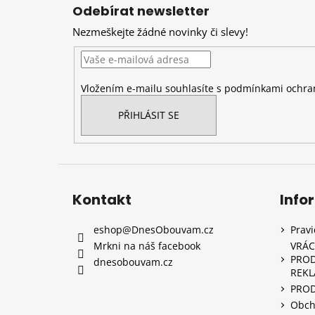
á
Odebírat newsletter
p
Nezmeškejte žádné novinky či slevy!
a
t
í
Vložením e-mailu souhlasíte s
podmínkami ochran
PŘIHLÁSIT SE
Kontakt
Info
eshop
@
DnesObouvam.cz
Prav
Mrkni na náš facebook
VRÁC
PROD
dnesobouvam.cz
REK
PRO
Obch