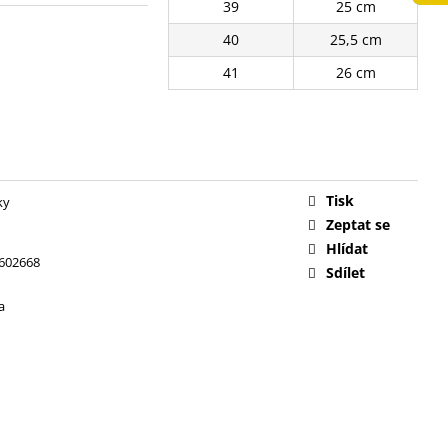
39
25 cm
č
40
25,5 cm
41
26 cm
Tisk
ky
Zeptat se
Hlídat
602668
Sdílet
a