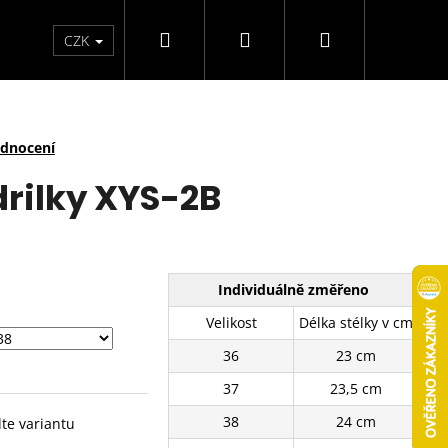
Hledat
Přihlášení
Nákupní
arfémy
Svíčky
CZK
košík
odnocení
rilky XYS-2B
Individuálně změřeno
Velikost
Délka stélky v cm
36
23 cm
37
23,5 cm
38
24 cm
lte variantu
É TENISKY SJ2637-3BE