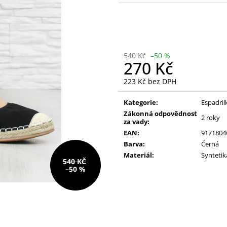
228 Kč
390 Kč
Původně:
610 Kč
Původně:
490 K
540 Kč
–50 %
270 Kč
223 Kč bez DPH
Měrná
cena:
Kategorie:
Espadril
Zákonná odpovědnost
2 roky
za vady:
EAN:
9171804
Barva:
Černá
Materiál:
Syntetik
540 KČ
–50 %