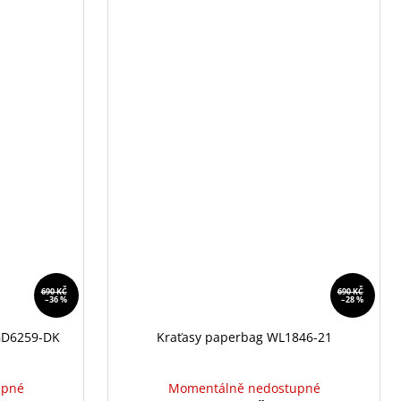
690 KČ
690 KČ
–36 %
–28 %
GD6259-DK
Kraťasy paperbag WL1846-21
upné
Momentálně nedostupné