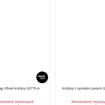
690 KČ
–34 %
g riflové kraťasy G3770-A
Kraťasy s vysokým pasem 
entálně nedostupné
Momentálně nedost