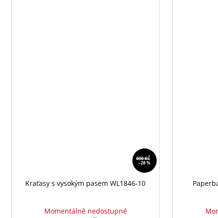
690 KČ
–28 %
Kraťasy s vysokým pasem WL1846-10
Paperba
Momentálně nedostupné
Mom